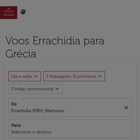

Voos Errachidia para
Grécia
expand_more
expand_more
Ida e volta
1 Passageiro, Econômica
expand_more
Código promocional
De
close
Errachidia (ERH), Marrocos
Para
Selecione o destino