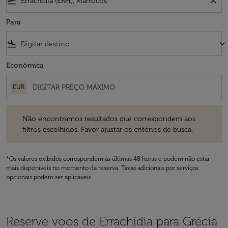
flight_takeoff
close
Para
flight_land
keyboard_arrow_down
Econômica
EUR
Não encontramos resultados que correspondem aos filtros escolhidos
Não encontramos resultados que correspondem aos
filtros escolhidos. Favor ajustar os critérios de busca.
*Os valores exibidos correspondem às últimas 48 horas e podem não estar
mais disponíveis no momento da reserva. Taxas adicionais por serviços
opcionais podem ser aplicáveis.
Reserve voos de Errachidia para Grécia