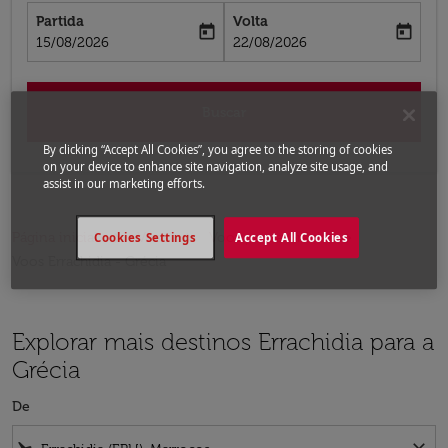
Partida
Volta
today
today
fc-booking-departure-date-aria-label
fc-booking-return-date-aria-label
15/08/2026
22/08/2026
Buscar
By clicking “Accept All Cookies”, you agree to the storing of cookies
on your device to enhance site navigation, analyze site usage, and
assist in our marketing efforts.
Página inicial
Voos
Voos para a Grécia
Cookies Settings
Accept All Cookies
Voos Errachidia - Grécia
Explorar mais destinos Errachidia para a
Grécia
De