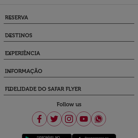
RESERVA
keyboard_arrow_down
DESTINOS
keyboard_arrow_down
EXPERIÊNCIA
keyboard_arrow_down
INFORMAÇÃO
keyboard_arrow_down
FIDELIDADE DO SAFAR FLYER
keyboard_arrow_down
Follow us