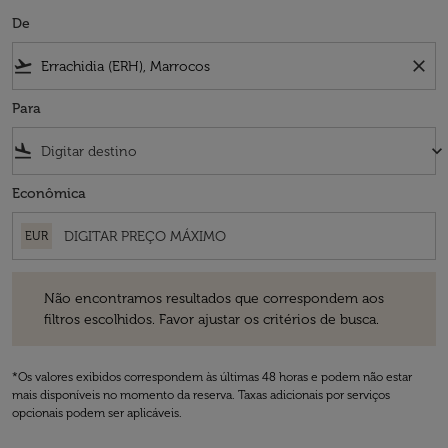
De
flight_takeoff
close
Para
flight_land
keyboard_arrow_down
Econômica
EUR
Não encontramos resultados que correspondem aos filtros escolhidos
Não encontramos resultados que correspondem aos
filtros escolhidos. Favor ajustar os critérios de busca.
*Os valores exibidos correspondem às últimas 48 horas e podem não estar
mais disponíveis no momento da reserva. Taxas adicionais por serviços
opcionais podem ser aplicáveis.