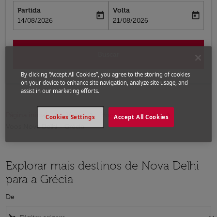
Partida
Volta
today
today
fc-booking-departure-date-aria-label
fc-booking-return-date-aria-label
14/08/2026
21/08/2026
Buscar
By clicking “Accept All Cookies”, you agree to the storing of cookies
on your device to enhance site navigation, analyze site usage, and
assist in our marketing efforts.
Página inicial
Voos
Voos para a Grécia
Cookies Settings
Accept All Cookies
Voos Nova Delhi - Grécia
Explorar mais destinos de Nova Delhi
para a Grécia
De