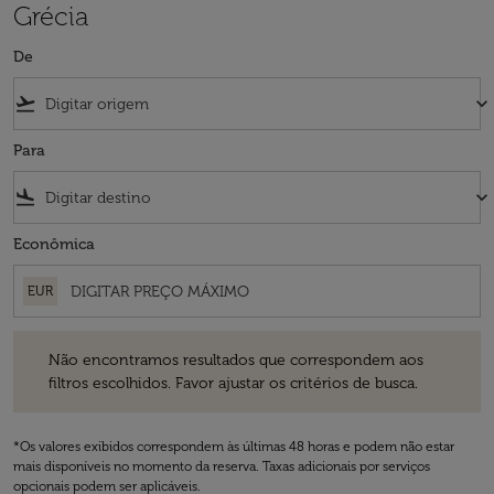
Grécia
De
flight_takeoff
keyboard_arrow_down
Para
flight_land
keyboard_arrow_down
Econômica
EUR
Não encontramos resultados que correspondem aos filtros escolhidos
Não encontramos resultados que correspondem aos
filtros escolhidos. Favor ajustar os critérios de busca.
*Os valores exibidos correspondem às últimas 48 horas e podem não estar
mais disponíveis no momento da reserva. Taxas adicionais por serviços
opcionais podem ser aplicáveis.