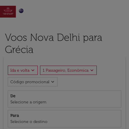

Voos Nova Delhi para
Grécia
expand_more
expand_more
Ida e volta
1 Passageiro, Econômica
expand_more
Código promocional
De
Selecione a origem
Para
Selecione o destino