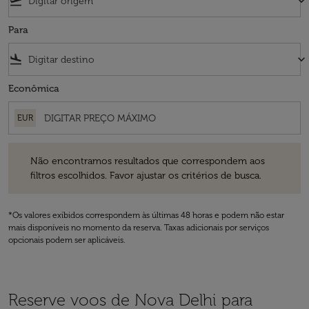
flight_takeoff
keyboard_arrow_down
Para
flight_land
keyboard_arrow_down
Econômica
EUR
Não encontramos resultados que correspondem aos filtros escolhidos
Não encontramos resultados que correspondem aos
filtros escolhidos. Favor ajustar os critérios de busca.
*Os valores exibidos correspondem às últimas 48 horas e podem não estar
mais disponíveis no momento da reserva. Taxas adicionais por serviços
opcionais podem ser aplicáveis.
Reserve voos de Nova Delhi para