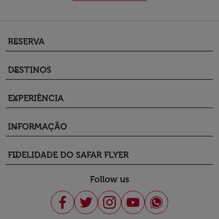
RESERVA
keyboard_arrow_down
DESTINOS
keyboard_arrow_down
EXPERIÊNCIA
keyboard_arrow_down
INFORMAÇÃO
keyboard_arrow_down
FIDELIDADE DO SAFAR FLYER
keyboard_arrow_down
Follow us