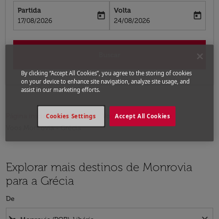
Partida
Volta
today
today
fc-booking-departure-date-aria-label
fc-booking-return-date-aria-label
17/08/2026
24/08/2026
Buscar
By clicking “Accept All Cookies”, you agree to the storing of cookies
on your device to enhance site navigation, analyze site usage, and
assist in our marketing efforts.
Página inicial
Voos
Voos para a Grécia
Cookies Settings
Accept All Cookies
Voos Monrovia - Grécia
Explorar mais destinos de Monrovia
para a Grécia
De