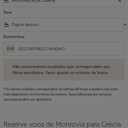
flight_takeoff
close
Para
flight_land
keyboard_arrow_down
Econômica
EUR
Não encontramos resultados que correspondem aos filtros escolhidos
Não encontramos resultados que correspondem aos
filtros escolhidos. Favor ajustar os critérios de busca.
*Os valores exibidos correspondem às últimas 48 horas e podem não estar
mais disponíveis no momento da reserva. Taxas adicionais por serviços
opcionais podem ser aplicáveis.
Reserve voos de Monrovia para Grécia