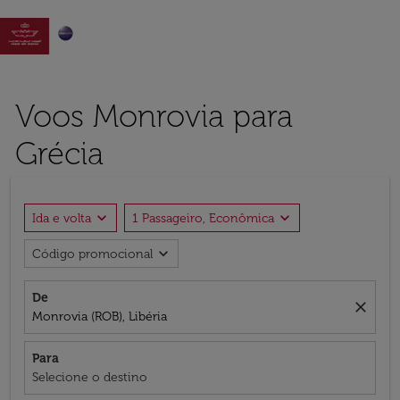

Voos Monrovia para
Grécia
expand_more
expand_more
Ida e volta
1 Passageiro, Econômica
expand_more
Código promocional
De
close
Monrovia (ROB), Libéria
Para
Selecione o destino