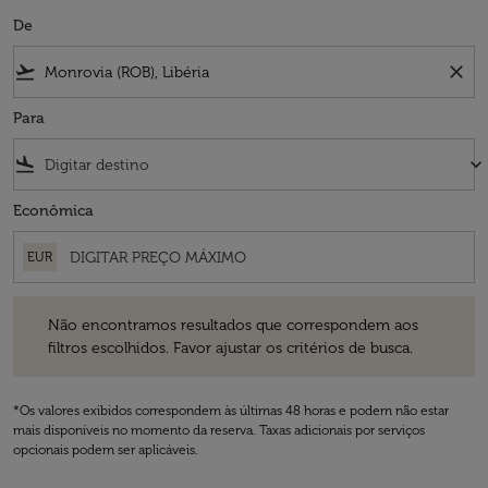
De
flight_takeoff
close
Para
flight_land
keyboard_arrow_down
Econômica
EUR
Não encontramos resultados que correspondem aos filtros escolhidos
Não encontramos resultados que correspondem aos
filtros escolhidos. Favor ajustar os critérios de busca.
*Os valores exibidos correspondem às últimas 48 horas e podem não estar
mais disponíveis no momento da reserva. Taxas adicionais por serviços
opcionais podem ser aplicáveis.