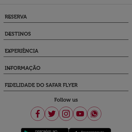
RESERVA
keyboard_arrow_down
DESTINOS
keyboard_arrow_down
EXPERIÊNCIA
keyboard_arrow_down
INFORMAÇÃO
keyboard_arrow_down
FIDELIDADE DO SAFAR FLYER
keyboard_arrow_down
Follow us