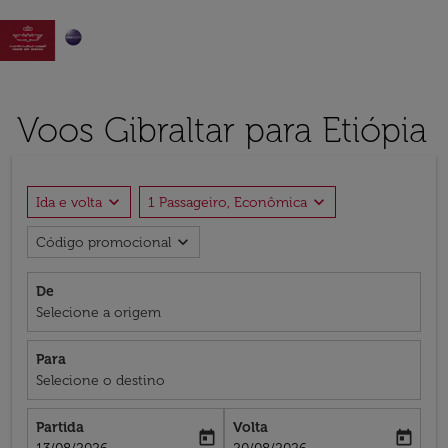

Voos Gibraltar para Etiópia
expand_more
expand_more
Ida e volta
1 Passageiro, Econômica
expand_more
Código promocional
De
Selecione a origem
Para
Selecione o destino
Partida
Volta
today
today
fc-booking-departure-date-aria-label
fc-booking-return-date-aria-label