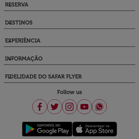
RESERVA
keyboard_arrow_down
DESTINOS
keyboard_arrow_down
EXPERIÊNCIA
keyboard_arrow_down
INFORMAÇÃO
keyboard_arrow_down
FIDELIDADE DO SAFAR FLYER
keyboard_arrow_down
Follow us