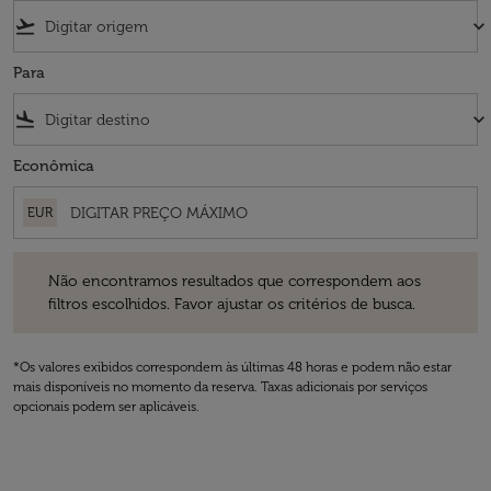
flight_takeoff
keyboard_arrow_down
Para
flight_land
keyboard_arrow_down
Econômica
EUR
Não encontramos resultados que correspondem aos filtros escolhidos
Não encontramos resultados que correspondem aos
filtros escolhidos. Favor ajustar os critérios de busca.
*Os valores exibidos correspondem às últimas 48 horas e podem não estar
mais disponíveis no momento da reserva. Taxas adicionais por serviços
opcionais podem ser aplicáveis.