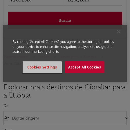
13/08/2026
20/08/2026
Buscar
By clicking “Accept All Cookies”, you agree to the storing of cookies
on your device to enhance site navigation, analyze site usage, and
assist in our marketing efforts.
Página inicial
Voos
Voos para a Etiópia
Voos Gibraltar - Etiópia
Cookies Settings
Accept All Cookies
Explorar mais destinos de Gibraltar para
a Etiópia
De
flight_takeoff
keyboard_arrow_down