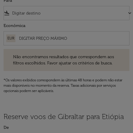
Para
flight_land
keyboard_arrow_down
Econômica
EUR
Não encontramos resultados que correspondem aos filtros escolhidos
Não encontramos resultados que correspondem aos
filtros escolhidos. Favor ajustar os critérios de busca.
*Os valores exibidos correspondem às últimas 48 horas e podem não estar
mais disponíveis no momento da reserva. Taxas adicionais por serviços
opcionais podem ser aplicáveis.
Reserve voos de Gibraltar para Etiópia
De