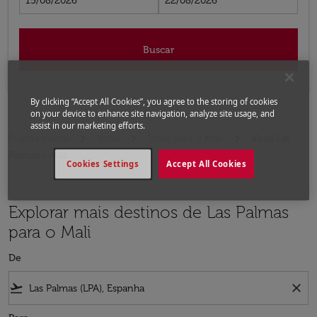
15/08/2026
22/08/2026
Buscar
By clicking “Accept All Cookies”, you agree to the storing of cookies
on your device to enhance site navigation, analyze site usage, and
assist in our marketing efforts.
Página inicial
Voos
Voos para o Mali
Voos Las
Palmas - Mali
Cookies Settings
Accept All Cookies
Explorar mais destinos de Las Palmas
para o Mali
De
flight_takeoff
close