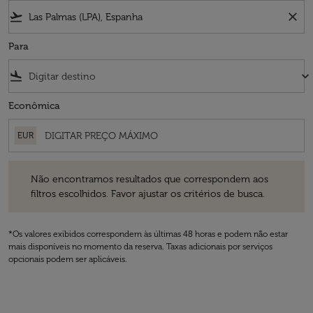
flight_takeoff
close
Para
flight_land
keyboard_arrow_down
Econômica
EUR
Não encontramos resultados que correspondem aos filtros escolhidos
Não encontramos resultados que correspondem aos
filtros escolhidos. Favor ajustar os critérios de busca.
*Os valores exibidos correspondem às últimas 48 horas e podem não estar
mais disponíveis no momento da reserva. Taxas adicionais por serviços
opcionais podem ser aplicáveis.