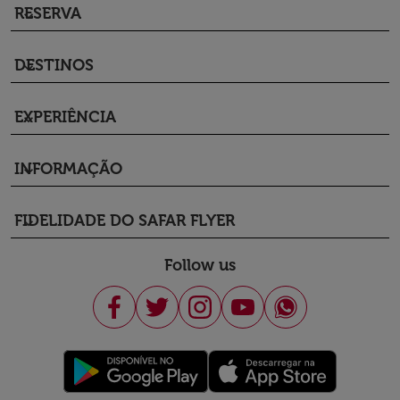
RESERVA
keyboard_arrow_down
DESTINOS
keyboard_arrow_down
EXPERIÊNCIA
keyboard_arrow_down
INFORMAÇÃO
keyboard_arrow_down
FIDELIDADE DO SAFAR FLYER
keyboard_arrow_down
Follow us