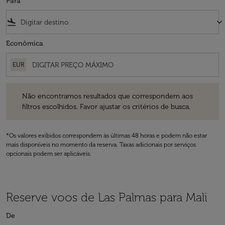
Para
flight_land
keyboard_arrow_down
Econômica
EUR
Não encontramos resultados que correspondem aos filtros escolhidos
Não encontramos resultados que correspondem aos
filtros escolhidos. Favor ajustar os critérios de busca.
*Os valores exibidos correspondem às últimas 48 horas e podem não estar
mais disponíveis no momento da reserva. Taxas adicionais por serviços
opcionais podem ser aplicáveis.
Reserve voos de Las Palmas para Mali
De