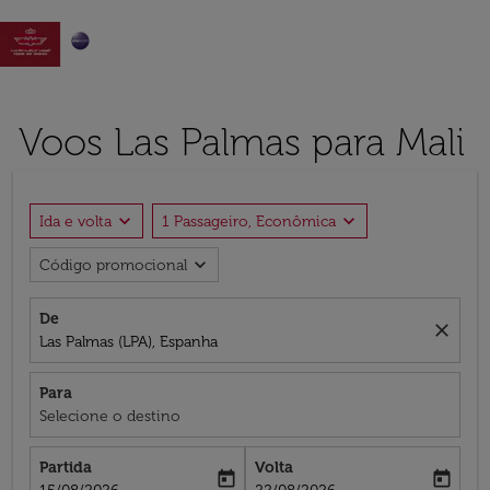

Voos Las Palmas para Mali
expand_more
expand_more
Ida e volta
1 Passageiro, Econômica
expand_more
Código promocional
De
close
Las Palmas (LPA), Espanha
Para
Selecione o destino
Partida
Volta
today
today
fc-booking-departure-date-aria-label
fc-booking-return-date-aria-label