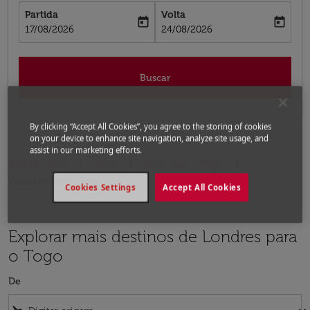
Partida
Volta
today
today
fc-booking-departure-date-aria-label
fc-booking-return-date-aria-label
17/08/2026
24/08/2026
Buscar
By clicking “Accept All Cookies”, you agree to the storing of cookies
on your device to enhance site navigation, analyze site usage, and
assist in our marketing efforts.
Página inicial
Voos
Voos para o Togo
Voos Londres - Togo
Cookies Settings
Accept All Cookies
Explorar mais destinos de Londres para
o Togo
De