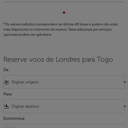
Mostrando de cmp-paginatio
*Os valores exibidos correspondem às últimas 48 horas e podem não estar
mais disponíveis no momento da reserva. Taxas adicionais por serviços
opcionais podem ser aplicáveis.
Reserve voos de Londres para Togo
De
flight_takeoff
keyboard_arrow_down
Para
flight_land
keyboard_arrow_down
Econômica