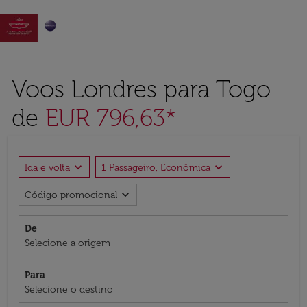

Voos Londres para Togo
de
EUR 796,63*
expand_more
expand_more
Ida e volta
1 Passageiro, Econômica
expand_more
Código promocional
De
Selecione a origem
Para
Selecione o destino