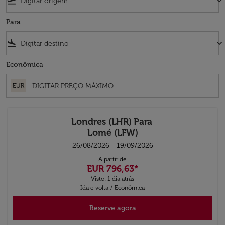
flight_takeoff
keyboard_arrow_down
Para
flight_land
keyboard_arrow_down
Econômica
EUR
Londres (LHR)
Para
Lomé (LFW)
26/08/2026 - 19/09/2026
A partir de
EUR 796,63
*
Visto: 1 dia atrás
Ida e volta
/
Econômica
Reserve agora