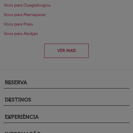
Voos para Ouagadougou
Voos para Marraquexe
Voos para Praia
Voos para Abidjan
VER MAIS
RESERVA
keyboard_arrow_down
DESTINOS
keyboard_arrow_down
EXPERIÊNCIA
keyboard_arrow_down