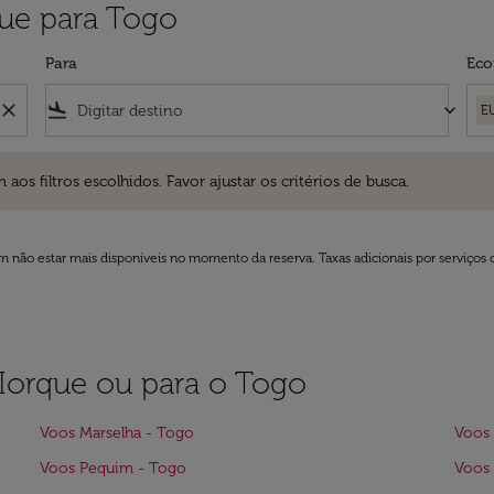
ue para Togo
Para
Eco
close
flight_land
keyboard_arrow_down
E
ros escolhidos. Favor ajustar os critérios de busca.
 filtros escolhidos. Favor ajustar os critérios de busca.
 não estar mais disponíveis no momento da reserva. Taxas adicionais por serviços 
 Iorque ou para o Togo
Voos Marselha - Togo
Voos 
Voos Pequim - Togo
Voos 