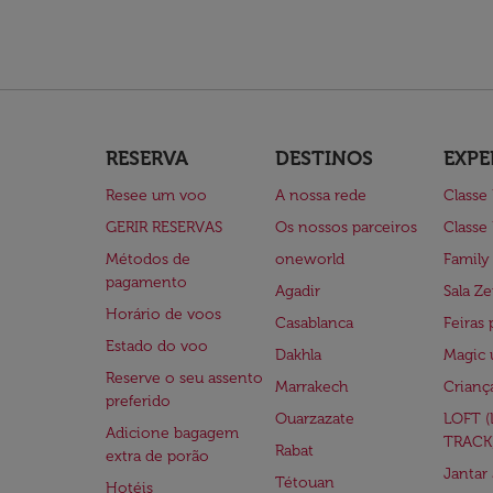
RESERVA
DESTINOS
EXPE
Resee um voo
A nossa rede
Classe
GERIR RESERVAS
Os nossos parceiros
Classe
Métodos de
oneworld
Family
pagamento
Agadir
Sala Ze
Horário de voos
Casablanca
Feiras 
Estado do voo
Dakhla
Magic 
Reserve o seu assento
Marrakech
Crianç
preferido
Ouarzazate
LOFT 
Adicione bagagem
TRACK
Rabat
extra de porão
Jantar
Tétouan
Hotéis