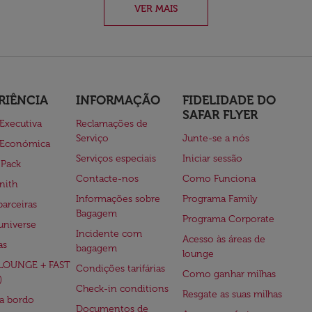
VER MAIS
RIÊNCIA
INFORMAÇÃO
FIDELIDADE DO
SAFAR FLYER
 Executiva
Reclamações de
Serviço
Junte-se a nós
 Económica
Serviços especiais
Iniciar sessão
 Pack
Contacte-nos
Como Funciona
nith
Informações sobre
Programa Family
parceiras
Bagagem
Programa Corporate
universe
Incidente com
Acesso às áreas de
as
bagagem
lounge
(LOUNGE + FAST
Condições tarifárias
Como ganhar milhas
)
Check-in conditions
Resgate as suas milhas
 a bordo
Documentos de