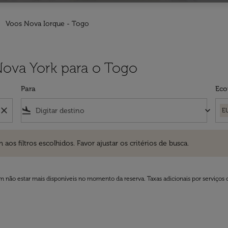
Voos Nova Iorque - Togo
Nova York para o Togo
Para
Eco
close
flight_land
keyboard_arrow_down
E
ros escolhidos. Favor ajustar os critérios de busca.
 filtros escolhidos. Favor ajustar os critérios de busca.
 não estar mais disponíveis no momento da reserva. Taxas adicionais por serviços 