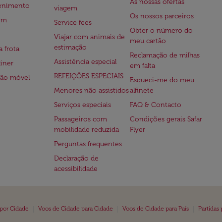
As nossas ofertas
tenimento
viagem
Os nossos parceiros
em
Service fees
Obter o número do
Viajar com animais de
meu cartão
estimação
a frota
Reclamação de milhas
Assistência especial
iner
em falta
REFEIÇÕES ESPECIAIS
ção móvel
Esqueci-me do meu
Menores não assistidos
alfinete
Serviços especiais
FAQ & Contacto
Passageiros com
Condições gerais Safar
mobilidade reduzida
Flyer
Perguntas frequentes
Declaração de
acessibilidade
|
|
|
 por Cidade
Voos de Cidade para Cidade
Voos de Cidade para País
Partidas