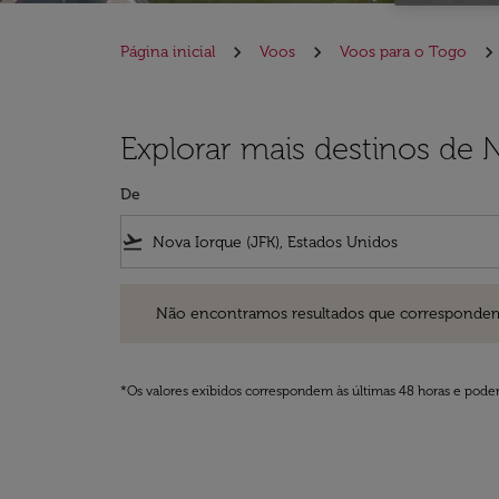
Página inicial
Voos
Voos para o Togo
Explorar mais destinos de 
De
flight_takeoff
Não encontramos resultados que correspondem aos filt
Não encontramos resultados que correspondem aos
*Os valores exibidos correspondem às últimas 48 horas e podem