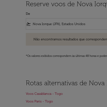
Reserve voos de Nova Iorq
De
flight_takeoff
Não encontramos resultados que correspondem aos filt
Não encontramos resultados que correspondem aos
*Os valores exibidos correspondem às últimas 48 horas e podem
Rotas alternativas de Nova
Voos Casablanca - Togo
Voos Paris - Togo