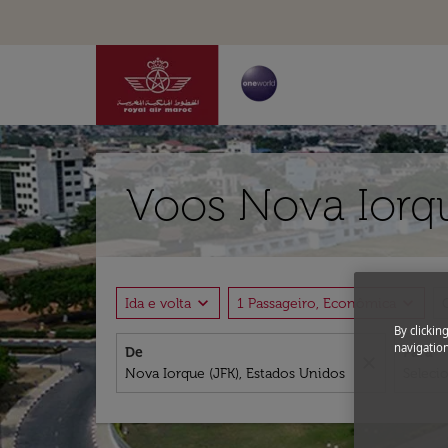
Voos Nova Iorq
expand_more
expand_more
Ida e volta
1 Passageiro, Econômica
By clickin
navigation
De
Para
close