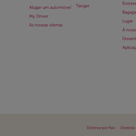
Entre
Tanger
Alugar um automóvel
Bagag
My Driver
Lugar
As nossas ofertas
A noss
Dreaml
Aplica
|
Destinos por País
Destinos