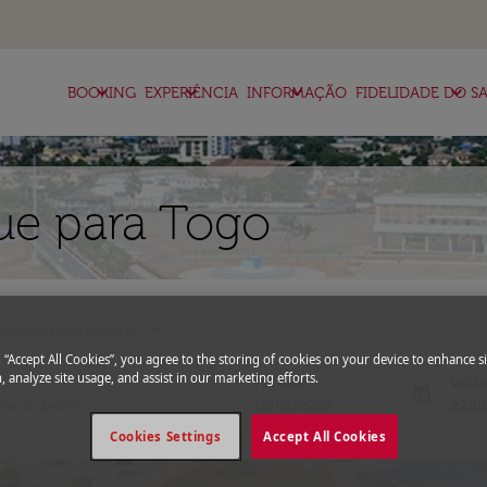
keyboard_arrow_down
keyboard_arrow_down
keyboard_arrow_down
keyboard_arrow_down
BOOKING
EXPERIÊNCIA
INFORMAÇÃO
FIDELIDADE DO SA
ue para Togo
expand_more
Código promocional
g “Accept All Cookies”, you agree to the storing of cookies on your device to enhance si
, analyze site usage, and assist in our marketing efforts.
Partida
Volt
today
fc-booking-departure-date-aria-l
fc-bo
15/08/2026
22/0
Cookies Settings
Accept All Cookies