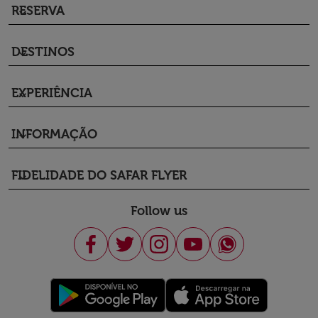
RESERVA
keyboard_arrow_down
DESTINOS
keyboard_arrow_down
EXPERIÊNCIA
keyboard_arrow_down
INFORMAÇÃO
keyboard_arrow_down
FIDELIDADE DO SAFAR FLYER
keyboard_arrow_down
Follow us