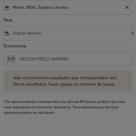
flight_takeoff
close
Para
flight_land
keyboard_arrow_down
Econômica
EUR
Não encontramos resultados que correspondem aos filtros escolhidos
Não encontramos resultados que correspondem aos
filtros escolhidos. Favor ajustar os critérios de busca.
*Os valores exibidos correspondem às últimas 48 horas e podem não estar
mais disponíveis no momento da reserva. Taxas adicionais por serviços
opcionais podem ser aplicáveis.