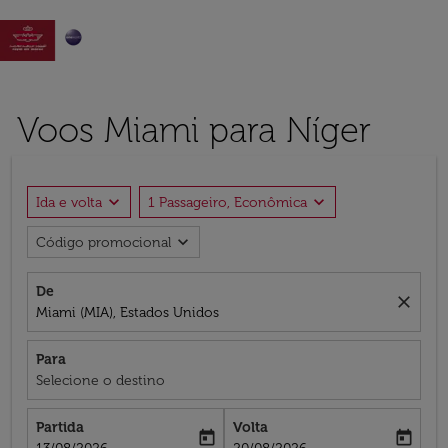

Voos Miami para Níger
expand_more
expand_more
Ida e volta
1 Passageiro, Econômica
expand_more
Código promocional
De
close
Miami (MIA), Estados Unidos
Para
Selecione o destino
Partida
Volta
today
today
fc-booking-departure-date-aria-label
fc-booking-return-date-aria-label