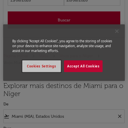
13/08/2026
20/08/2026
Buscar
By clicking “Accept All Cookies”, you agree to the storing of cookies
on your device to enhance site navigation, analyze site usage, and
assist in our marketing efforts.
Página inicial
Voos
Voos para o Níger
Voos Miami - Níger
Cookies Settings
Accept All Cookies
Explorar mais destinos de Miami para o
Níger
De
flight_takeoff
close