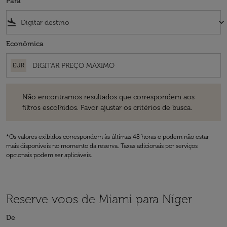
Para
flight_land
keyboard_arrow_down
Econômica
EUR
Não encontramos resultados que correspondem aos filtros escolhidos
Não encontramos resultados que correspondem aos
filtros escolhidos. Favor ajustar os critérios de busca.
*Os valores exibidos correspondem às últimas 48 horas e podem não estar
mais disponíveis no momento da reserva. Taxas adicionais por serviços
opcionais podem ser aplicáveis.
Reserve voos de Miami para Níger
De