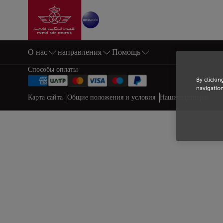
Перейти на главную
Skip to Main Content
О нас
направления
Помощь
Нижний колонтитул Карта с
Способы оплаты
By clickin
navigation
Web map links
$Title.getData()
Карта сайта
Общие положения и условия
Наши партнеры