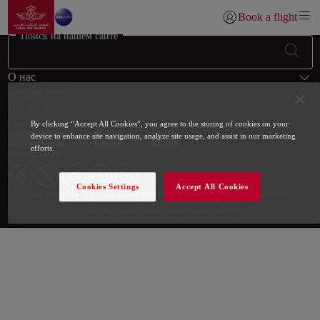
Перейти на главную с
Skip to Main Content
Book a flight
Войти | Присоедини
Поиск на нашем сайте
Нижний колонтитул Карта сайт
О нас
направления
Помощь
Способы оплаты
By clicking “Accept All Cookies”, you agree to the storing of cookies on your
device to enhance site navigation, analyze site usage, and assist in our marketing
efforts.
Follow us on
Cookies Settings
Accept All Cookies
Web map links
$Title.getData()
Карта сайта
Общие положения и условия
Наши партнеры
© 2026 Royal Air Maroc. Tous les droits réservés