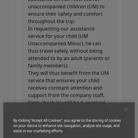
unaccompanied children (UM) to
ensure their safety and comfort
throughout the trip.
In requesting our assistance
service for your child (UM
Unaccompanied Minor), he can
thus travel safely, without being
attended to by an adult (parents or
family members).
They will thus benefit from the UM
service that ensures your child
receives constant attention and
support from the company staff,
from check-in until he is received
on arrival by the person you would
have designated.
By clicking “Accept All Cookies”, you agree to the storing of cookies
Get all information on our special
on your device to enhance site navigation, analyze site usage, and
assist in our marketing efforts.
assistance service reserved for