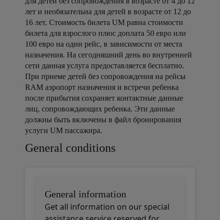
для детей без сопровождения в возрасте от 4 до 12
лет и необязательна для детей в возрасте от 12 до
16 лет. Стоимость билета UM равна стоимости
билета для взрослого плюс доплата 50 евро или
100 евро на один рейс, в зависимости от места
назначения. На сегодняшний день во внутренней
сети данная услуга предоставляется бесплатно.
При приеме детей без сопровождения на рейсы
RAM аэропорт назначения и встречи ребенка
после прибытия сохраняет контактные данные
лиц, сопровождающих ребенка. Эти данные
должны быть включены в файл бронирования
услуги UM пассажира.
Open in a new window
Open in a new window
Open in a new window
General conditions
General information
Get all information on our special
assistance service reserved for