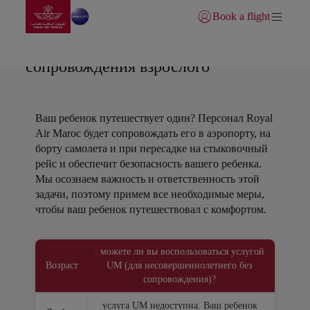
Перейти на главную
Skip to Main Content
Book a flight
Войти | Присоединитьс
Несовершеннолетние без
сопровождения взрослого
Ваш ребенок путешествует один? Персонал Royal
Air Maroc будет сопровождать его в аэропорту, на
борту самолета и при пересадке на стыковочный
рейс и обеспечит безопасность вашего ребенка.
Мы осознаем важность и ответственность этой
задачи, поэтому примем все необходимые меры,
чтобы ваш ребенок путешествовал с комфортом.
Open in a new window
: можете ли вы воспользоваться услугой
Возраст
UM (для несовершеннолетнего без
сопровождения)?
услуга UM недоступна. Ваш ребенок