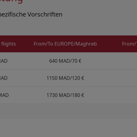
zifische Vorschriften
flights
From/To EUROPE/Maghreb
From/T
MAD
640 MAD/70 €
MAD
1150 MAD/120 €
 MAD
1730 MAD/180 €