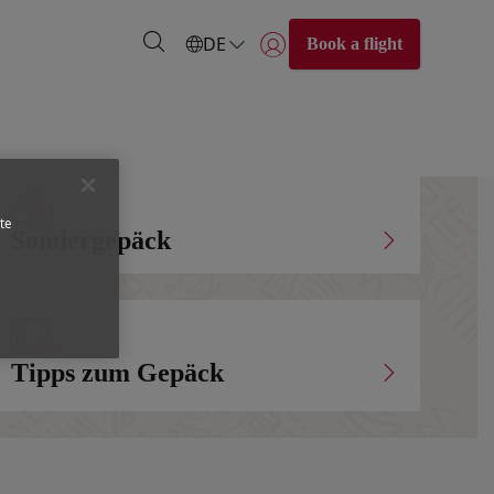
DE
Book a flight
Anmelden | Beitreten)
te
Sondergepäck
Tipps zum Gepäck