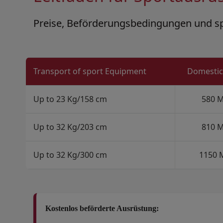
Preise, Beförderungsbedingungen und spe
Open in a new window
Open in a new window
Open in a new window
Transport of sport Equipment
Domestic 
Up to 23 Kg/158 cm
580 
Up to 32 Kg/203 cm
810 
Up to 32 Kg/300 cm
1150
Kostenlos beförderte Ausrüstung: