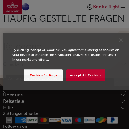
Zur Hauptseite wechs
Zum Hauptinhalt springen
Book a flight
Anmelden | Beitrete
HAUFIG GESTELLTE FRAGEN
Kategorie
By clicking “Accept All Cookies”, you agree to the storing of cookies on
your device to enhance site navigation, analyze site usage, and assist
in our marketing efforts.
Check-in
Cookies Settings
Accept All Cookies
Auf unserer Website suchen
Fußzeile Seitenübersicht
Über uns
Reiseziele
Hilfe
Zahlungsmethoden
Follow us on