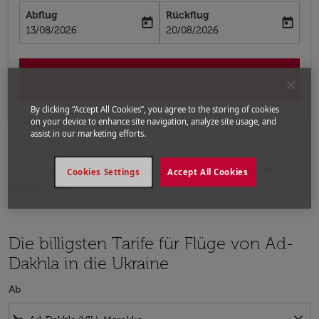
Abflug
Rückflug
today
today
fc-booking-departure-date-aria-label
fc-booking-return-date-aria-label
13/08/2026
20/08/2026
Suchen
By clicking “Accept All Cookies”, you agree to the storing of cookies
on your device to enhance site navigation, analyze site usage, and
assist in our marketing efforts.
Home
Flüge
Flüge nach Ukraine
Flüge Ad-
Cookies Settings
Accept All Cookies
Dakhla - Ukraine
Die billigsten Tarife für Flüge von Ad-
Dakhla in die Ukraine
Ab