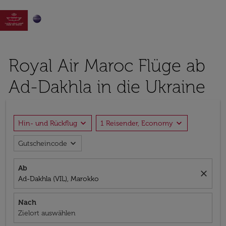

Royal Air Maroc Flüge ab
Ad-Dakhla in die Ukraine
expand_more
expand_more
Hin- und Rückflug
1 Reisender, Economy
expand_more
Gutscheincode
Ab
close
Ad-Dakhla (VIL), Marokko
Nach
Zielort auswählen