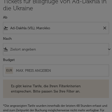
Tickets für Billigflüge von Ad-Dakhla in
die Ukraine
Ab
flight_takeoff
close
Nach
flight_land
keyboard_arrow_down
Budget
EUR
Es gibt keine Tarife, die Ihren Filterkriterien entsprechen. Bitte passe
Es gibt keine Tarife, die Ihren Filterkriterien
entsprechen. Bitte passen Sie Ihre Filter an.
*Die angezeigten Tarife wurden innerhalb der letzten 48 Stunden erfasst und
sind zum Zeitpunkt der Buchung möglicherweise nicht mehr verfügbar. Für