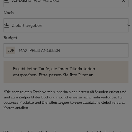
flight_takeoff
close
Nach
flight_land
keyboard_arrow_down
Budget
EUR
Es gibt keine Tarife, die Ihren Filterkriterien entsprechen. Bitte passe
Es gibt keine Tarife, die Ihren Filterkriterien
entsprechen. Bitte passen Sie Ihre Filter an.
*Die angezeigten Tarife wurden innerhalb der letzten 48 Stunden erfasst und
sind zum Zeitpunkt der Buchung möglicherweise nicht mehr verfügbar. Für
optionale Produkte und Dienstleistungen können zusätzliche Gebühren und
Kosten anfallen.