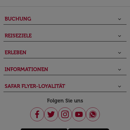
BUCHUNG
keyboard_arrow_down
REISEZIELE
keyboard_arrow_down
ERLEBEN
keyboard_arrow_down
INFORMATIONEN
keyboard_arrow_down
SAFAR FLYER-LOYALITÄT
keyboard_arrow_down
Folgen Sie uns