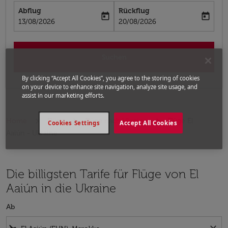
Abflug
Rückflug
today
today
fc-booking-departure-date-aria-label
fc-booking-return-date-aria-label
13/08/2026
20/08/2026
Suchen
By clicking “Accept All Cookies”, you agree to the storing of cookies
on your device to enhance site navigation, analyze site usage, and
assist in our marketing efforts.
Home
Flüge
Flüge nach Ukraine
Flüge El
Cookies Settings
Accept All Cookies
Aaiún - Ukraine
Die billigsten Tarife für Flüge von El
Aaiún in die Ukraine
Ab