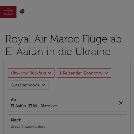

Royal Air Maroc Flüge ab
El Aaiún in die Ukraine
expand_more
expand_more
Hin- und Rückflug
1 Reisender, Economy
expand_more
Gutscheincode
Ab
close
El Aaiún (EUN), Marokko
Nach
Zielort auswählen