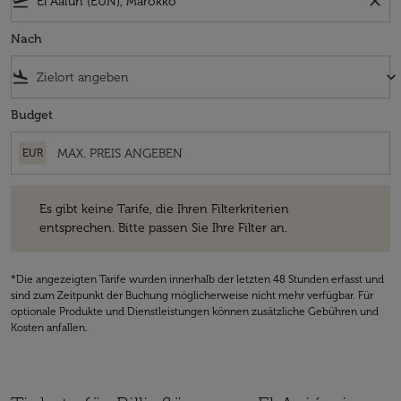
flight_takeoff
close
Nach
flight_land
keyboard_arrow_down
Budget
EUR
Es gibt keine Tarife, die Ihren Filterkriterien entsprechen. Bitte passe
Es gibt keine Tarife, die Ihren Filterkriterien
entsprechen. Bitte passen Sie Ihre Filter an.
*Die angezeigten Tarife wurden innerhalb der letzten 48 Stunden erfasst und
sind zum Zeitpunkt der Buchung möglicherweise nicht mehr verfügbar. Für
optionale Produkte und Dienstleistungen können zusätzliche Gebühren und
Kosten anfallen.