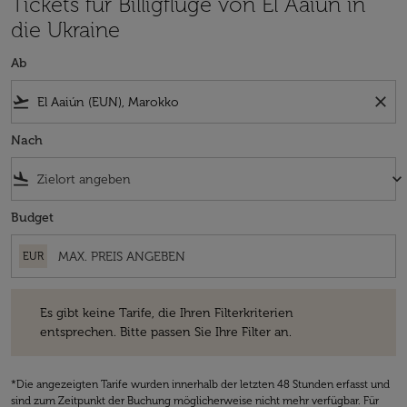
Tickets für Billigflüge von El Aaiún in
die Ukraine
Ab
flight_takeoff
close
Nach
flight_land
keyboard_arrow_down
Budget
EUR
Es gibt keine Tarife, die Ihren Filterkriterien entsprechen. Bitte passe
Es gibt keine Tarife, die Ihren Filterkriterien
entsprechen. Bitte passen Sie Ihre Filter an.
*Die angezeigten Tarife wurden innerhalb der letzten 48 Stunden erfasst und
sind zum Zeitpunkt der Buchung möglicherweise nicht mehr verfügbar. Für