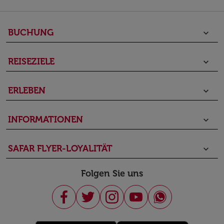
BUCHUNG
keyboard_arrow_down
REISEZIELE
keyboard_arrow_down
ERLEBEN
keyboard_arrow_down
INFORMATIONEN
keyboard_arrow_down
SAFAR FLYER-LOYALITÄT
keyboard_arrow_down
Folgen Sie uns