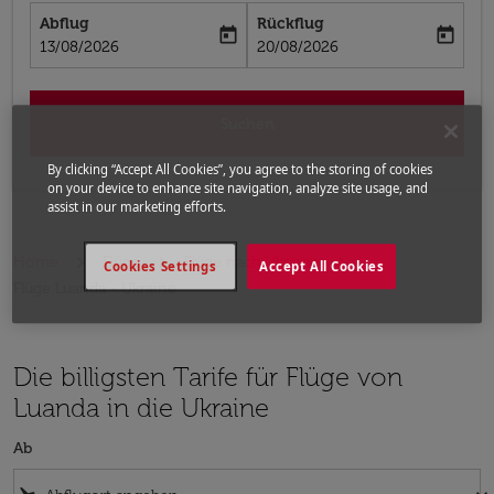
Abflug
Rückflug
today
today
fc-booking-departure-date-aria-label
fc-booking-return-date-aria-label
13/08/2026
20/08/2026
Suchen
By clicking “Accept All Cookies”, you agree to the storing of cookies
on your device to enhance site navigation, analyze site usage, and
assist in our marketing efforts.
Home
Flüge
Flüge nach Ukraine
Cookies Settings
Accept All Cookies
Flüge Luanda - Ukraine
Die billigsten Tarife für Flüge von
Luanda in die Ukraine
Ab