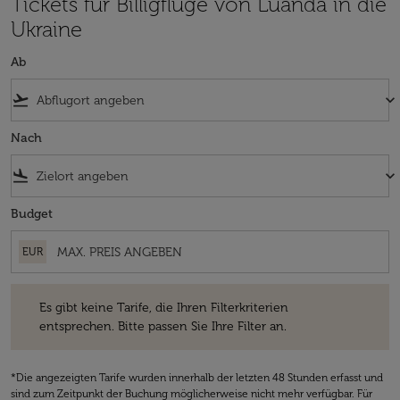
Tickets für Billigflüge von Luanda in die
Ukraine
Ab
flight_takeoff
keyboard_arrow_down
Nach
flight_land
keyboard_arrow_down
Budget
EUR
Es gibt keine Tarife, die Ihren Filterkriterien entsprechen. Bitte passe
Es gibt keine Tarife, die Ihren Filterkriterien
entsprechen. Bitte passen Sie Ihre Filter an.
*Die angezeigten Tarife wurden innerhalb der letzten 48 Stunden erfasst und
sind zum Zeitpunkt der Buchung möglicherweise nicht mehr verfügbar. Für