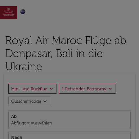

Royal Air Maroc Flüge ab
Denpasar, Bali in die
Ukraine
expand_more
expand_more
Hin- und Rückflug
1 Reisender, Economy
expand_more
Gutscheincode
Ab
Abflugort auswählen
Nach