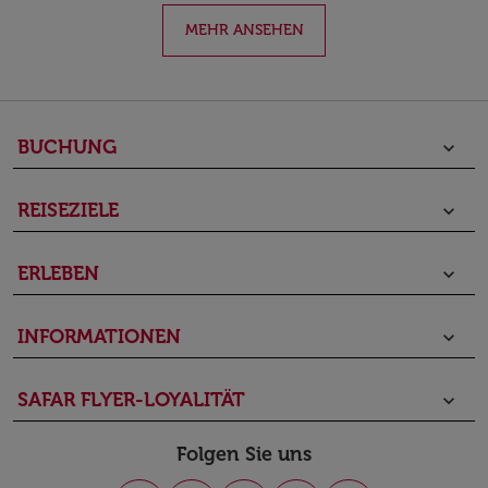
MEHR ANSEHEN
BUCHUNG
keyboard_arrow_down
REISEZIELE
keyboard_arrow_down
ERLEBEN
keyboard_arrow_down
INFORMATIONEN
keyboard_arrow_down
SAFAR FLYER-LOYALITÄT
keyboard_arrow_down
Folgen Sie uns