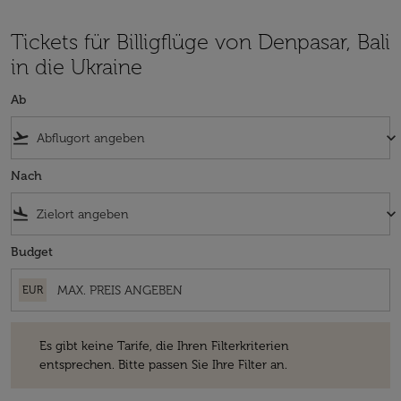
Tickets für Billigflüge von Denpasar, Bali
in die Ukraine
Ab
flight_takeoff
keyboard_arrow_down
Nach
flight_land
keyboard_arrow_down
Budget
EUR
Es gibt keine Tarife, die Ihren Filterkriterien entsprechen. Bitte passe
Es gibt keine Tarife, die Ihren Filterkriterien
entsprechen. Bitte passen Sie Ihre Filter an.