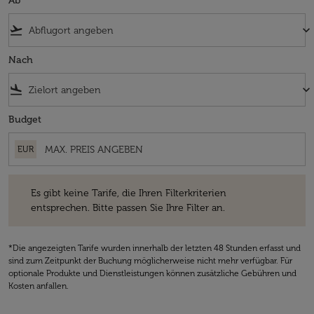
Ab
flight_takeoff
keyboard_arrow_down
Nach
flight_land
keyboard_arrow_down
Budget
EUR
Es gibt keine Tarife, die Ihren Filterkriterien entsprechen. Bitte passe
Es gibt keine Tarife, die Ihren Filterkriterien
entsprechen. Bitte passen Sie Ihre Filter an.
*Die angezeigten Tarife wurden innerhalb der letzten 48 Stunden erfasst und
sind zum Zeitpunkt der Buchung möglicherweise nicht mehr verfügbar. Für
optionale Produkte und Dienstleistungen können zusätzliche Gebühren und
Kosten anfallen.