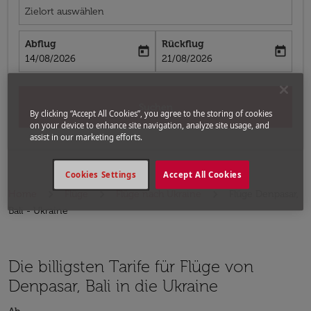
Zielort auswählen
Abflug
Rückflug
today
today
fc-booking-departure-date-aria-label
fc-booking-return-date-aria-label
14/08/2026
21/08/2026
Suchen
By clicking “Accept All Cookies”, you agree to the storing of cookies
on your device to enhance site navigation, analyze site usage, and
assist in our marketing efforts.
Cookies Settings
Accept All Cookies
Home
Flüge
Flüge nach Ukraine
Flüge Denpasar,
Bali - Ukraine
Die billigsten Tarife für Flüge von
Denpasar, Bali in die Ukraine