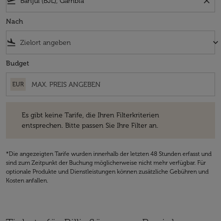
flight_takeoff
close
Nach
flight_land
keyboard_arrow_down
Budget
EUR
Es gibt keine Tarife, die Ihren Filterkriterien entsprechen. Bitte passe
Es gibt keine Tarife, die Ihren Filterkriterien
entsprechen. Bitte passen Sie Ihre Filter an.
*Die angezeigten Tarife wurden innerhalb der letzten 48 Stunden erfasst und
sind zum Zeitpunkt der Buchung möglicherweise nicht mehr verfügbar. Für
optionale Produkte und Dienstleistungen können zusätzliche Gebühren und
Kosten anfallen.