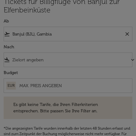
Tickets für Billigflüge von Banjul zur
Elfenbeinküste
Ab
flight_takeoff
close
Nach
flight_land
keyboard_arrow_down
Budget
EUR
Es gibt keine Tarife, die Ihren Filterkriterien entsprechen. Bitte passe
Es gibt keine Tarife, die Ihren Filterkriterien
entsprechen. Bitte passen Sie Ihre Filter an.
*Die angezeigten Tarife wurden innerhalb der letzten 48 Stunden erfasst und
sind zum Zeitpunkt der Buchung möglicherweise nicht mehr verfügbar. Für