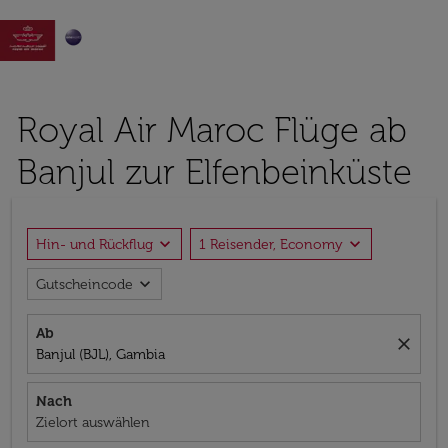

Royal Air Maroc Flüge ab
Banjul zur Elfenbeinküste
expand_more
expand_more
Hin- und Rückflug
1 Reisender, Economy
expand_more
Gutscheincode
Ab
close
Banjul (BJL), Gambia
Nach
Zielort auswählen