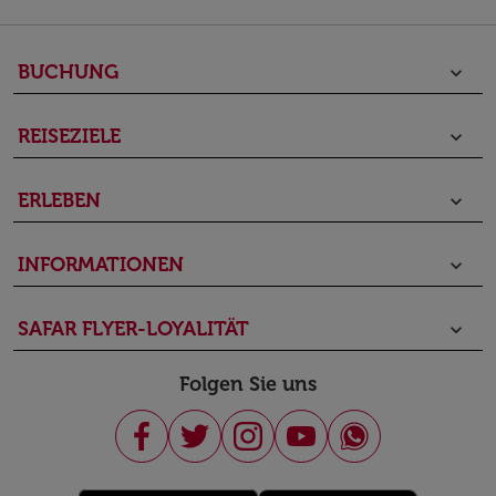
BUCHUNG
keyboard_arrow_down
REISEZIELE
keyboard_arrow_down
ERLEBEN
keyboard_arrow_down
INFORMATIONEN
keyboard_arrow_down
SAFAR FLYER-LOYALITÄT
keyboard_arrow_down
Folgen Sie uns