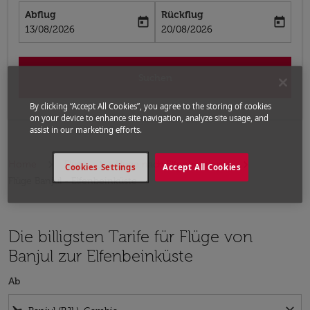
Abflug
Rückflug
today
today
fc-booking-departure-date-aria-label
fc-booking-return-date-aria-label
13/08/2026
20/08/2026
Suchen
By clicking “Accept All Cookies”, you agree to the storing of cookies
on your device to enhance site navigation, analyze site usage, and
assist in our marketing efforts.
Home
Flüge
Flüge nach Elfenbeinküste
Cookies Settings
Accept All Cookies
Flüge Banjul - Elfenbeinküste
Die billigsten Tarife für Flüge von
Banjul zur Elfenbeinküste
Ab