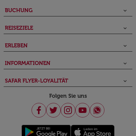
BUCHUNG
keyboard_arrow_down
REISEZIELE
keyboard_arrow_down
ERLEBEN
keyboard_arrow_down
INFORMATIONEN
keyboard_arrow_down
SAFAR FLYER-LOYALITÄT
keyboard_arrow_down
Folgen Sie uns