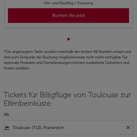
Hin- und Rückflug
/
Economy
Buchen Sie jetzt
zeigt cmp-pagination-showin
*Die angezeigten Tarife wurden innerhalb der letzten 48 Stunden erfasst und
sind zum Zeitpunkt der Buchung möglicherweise nicht mehr verfügbar. Für
optionale Produkte und Dienstleistungen können zusätzliche Gebühren und
Kosten anfallen.
Tickets für Billigflüge von Toulouse zur
Elfenbeinküste
Ab
flight_takeoff
close