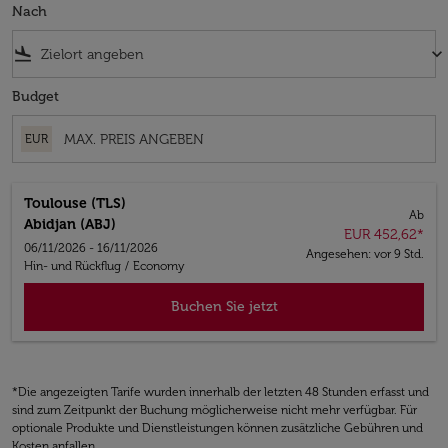
Nach
flight_land
keyboard_arrow_down
Budget
EUR
Toulouse (TLS)
Ab
Abidjan (ABJ)
EUR 452,62
*
06/11/2026 - 16/11/2026
Angesehen: vor 9 Std.
Hin- und Rückflug
/
Economy
Buchen Sie jetzt
*Die angezeigten Tarife wurden innerhalb der letzten 48 Stunden erfasst und
sind zum Zeitpunkt der Buchung möglicherweise nicht mehr verfügbar. Für
optionale Produkte und Dienstleistungen können zusätzliche Gebühren und
Kosten anfallen.