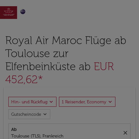

Royal Air Maroc Flüge ab
Toulouse zur
Elfenbeinküste ab
EUR
452,62*
expand_more
expand_more
Hin- und Rückflug
1 Reisender, Economy
expand_more
Gutscheincode
Ab
close
Toulouse (TLS), Frankreich