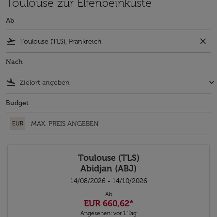
Toulouse zur Elfenbeinküste
Ab
flight_takeoff
close
Nach
flight_land
keyboard_arrow_down
Budget
EUR
Toulouse (TLS)
Abidjan (ABJ)
14/08/2026 - 14/10/2026
Ab
EUR 660,62
*
Angesehen: vor 1 Tag