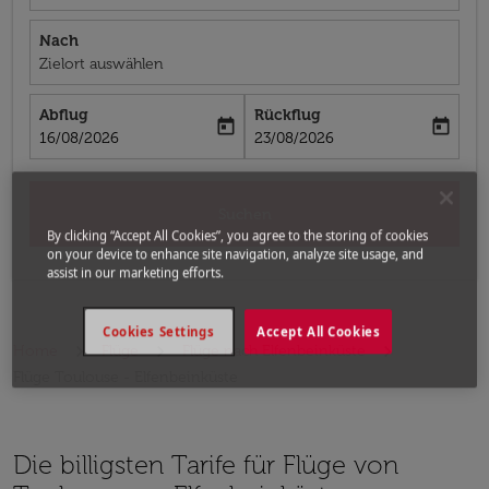
Nach
Zielort auswählen
Abflug
Rückflug
today
today
fc-booking-departure-date-aria-label
fc-booking-return-date-aria-label
16/08/2026
23/08/2026
Suchen
By clicking “Accept All Cookies”, you agree to the storing of cookies
on your device to enhance site navigation, analyze site usage, and
assist in our marketing efforts.
Cookies Settings
Accept All Cookies
Home
Flüge
Flüge nach Elfenbeinküste
Flüge Toulouse - Elfenbeinküste
Die billigsten Tarife für Flüge von