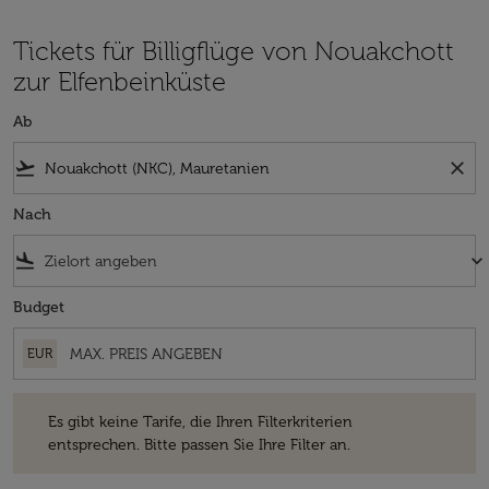
Tickets für Billigflüge von Nouakchott
zur Elfenbeinküste
Ab
flight_takeoff
close
Nach
flight_land
keyboard_arrow_down
Budget
EUR
Es gibt keine Tarife, die Ihren Filterkriterien entsprechen. Bitte passe
Es gibt keine Tarife, die Ihren Filterkriterien
entsprechen. Bitte passen Sie Ihre Filter an.