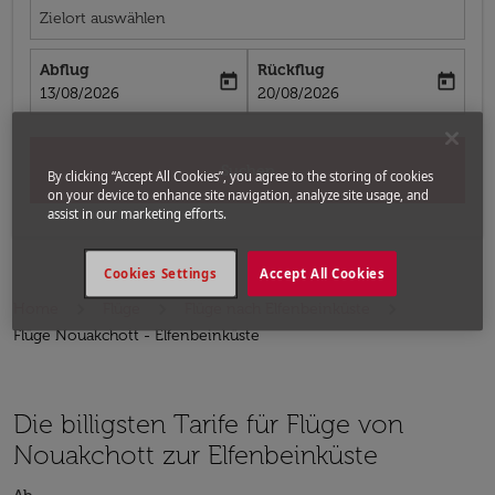
Zielort auswählen
Abflug
Rückflug
today
today
fc-booking-departure-date-aria-label
fc-booking-return-date-aria-label
13/08/2026
20/08/2026
Suchen
By clicking “Accept All Cookies”, you agree to the storing of cookies
on your device to enhance site navigation, analyze site usage, and
assist in our marketing efforts.
Cookies Settings
Accept All Cookies
Home
Flüge
Flüge nach Elfenbeinküste
Flüge Nouakchott - Elfenbeinküste
Die billigsten Tarife für Flüge von
Nouakchott zur Elfenbeinküste