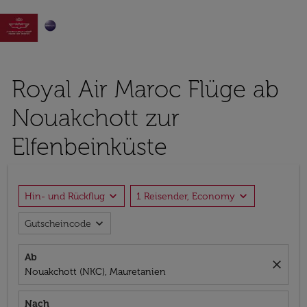

Royal Air Maroc Flüge ab
Nouakchott zur
Elfenbeinküste
expand_more
expand_more
Hin- und Rückflug
1 Reisender, Economy
expand_more
Gutscheincode
Ab
close
Nouakchott (NKC), Mauretanien
Nach