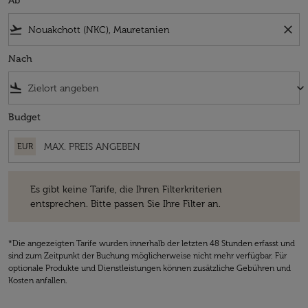
Ab
flight_takeoff
close
Nach
flight_land
keyboard_arrow_down
Budget
EUR
Es gibt keine Tarife, die Ihren Filterkriterien entsprechen. Bitte passe
Es gibt keine Tarife, die Ihren Filterkriterien
entsprechen. Bitte passen Sie Ihre Filter an.
*Die angezeigten Tarife wurden innerhalb der letzten 48 Stunden erfasst und
sind zum Zeitpunkt der Buchung möglicherweise nicht mehr verfügbar. Für
optionale Produkte und Dienstleistungen können zusätzliche Gebühren und
Kosten anfallen.