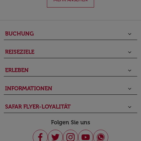
BUCHUNG
keyboard_arrow_down
REISEZIELE
keyboard_arrow_down
ERLEBEN
keyboard_arrow_down
INFORMATIONEN
keyboard_arrow_down
SAFAR FLYER-LOYALITÄT
keyboard_arrow_down
Folgen Sie uns