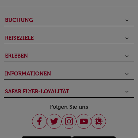
BUCHUNG
keyboard_arrow_down
REISEZIELE
keyboard_arrow_down
ERLEBEN
keyboard_arrow_down
INFORMATIONEN
keyboard_arrow_down
SAFAR FLYER-LOYALITÄT
keyboard_arrow_down
Folgen Sie uns