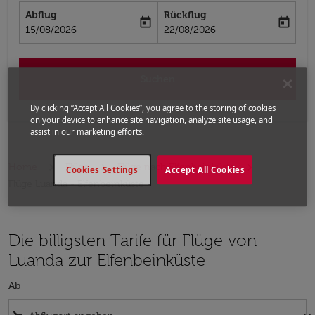
Abflug
Rückflug
today
today
fc-booking-departure-date-aria-label
fc-booking-return-date-aria-label
15/08/2026
22/08/2026
Suchen
By clicking “Accept All Cookies”, you agree to the storing of cookies
on your device to enhance site navigation, analyze site usage, and
assist in our marketing efforts.
Home
Flüge
Flüge nach Elfenbeinküste
Cookies Settings
Accept All Cookies
Flüge Luanda - Elfenbeinküste
Die billigsten Tarife für Flüge von
Luanda zur Elfenbeinküste
Ab