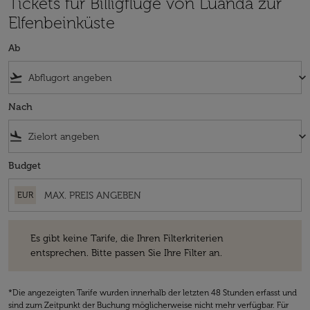
Tickets für Billigflüge von Luanda zur
Elfenbeinküste
Ab
flight_takeoff
keyboard_arrow_down
Nach
flight_land
keyboard_arrow_down
Budget
EUR
Es gibt keine Tarife, die Ihren Filterkriterien entsprechen. Bitte passe
Es gibt keine Tarife, die Ihren Filterkriterien
entsprechen. Bitte passen Sie Ihre Filter an.
*Die angezeigten Tarife wurden innerhalb der letzten 48 Stunden erfasst und
sind zum Zeitpunkt der Buchung möglicherweise nicht mehr verfügbar. Für