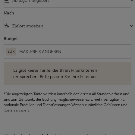
flight_takeoff
keyboard_arrow_down
Nach
flight_land
keyboard_arrow_down
Budget
EUR
Es gibt keine Tarife, die Ihren Filterkriterien entsprechen. Bitte passe
Es gibt keine Tarife, die Ihren Filterkriterien
entsprechen. Bitte passen Sie Ihre Filter an.
*Die angezeigten Tarife wurden innerhalb der letzten 48 Stunden erfasst und
sind zum Zeitpunkt der Buchung möglicherweise nicht mehr verfügbar. Für
optionale Produkte und Dienstleistungen können zusätzliche Gebühren und
Kosten anfallen.