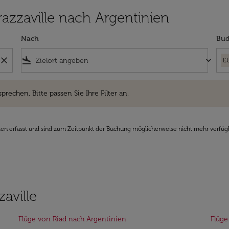
Brazzaville nach Argentinien
Nach
Bud
close
flight_land
keyboard_arrow_down
E
hen. Bitte passen Sie Ihre Filter an.
sprechen. Bitte passen Sie Ihre Filter an.
den erfasst und sind zum Zeitpunkt der Buchung möglicherweise nicht mehr verfüg
aville
Flüge von Riad nach Argentinien
Flüge