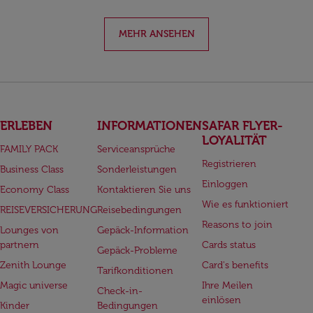
MEHR ANSEHEN
ERLEBEN
INFORMATIONEN
SAFAR FLYER-
LOYALITÄT
FAMILY PACK
Serviceansprüche
Registrieren
Business Class
Sonderleistungen
Einloggen
Economy Class
Kontaktieren Sie uns
Wie es funktioniert
REISEVERSICHERUNG
Reisebedingungen
Reasons to join
Lounges von
Gepäck-Information
partnern
Cards status
Gepäck-Probleme
Zenith Lounge
Card's benefits
Tarifkonditionen
Magic universe
Ihre Meilen
Check-in-
einlösen
Kinder
Bedingungen