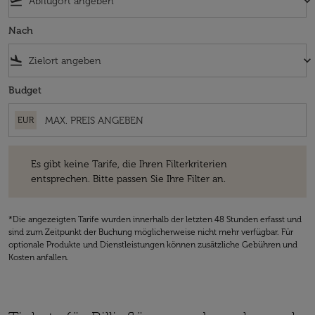
flight_takeoff
keyboard_arrow_down
Nach
flight_land
keyboard_arrow_down
Budget
EUR
Es gibt keine Tarife, die Ihren Filterkriterien entsprechen. Bitte passe
Es gibt keine Tarife, die Ihren Filterkriterien
entsprechen. Bitte passen Sie Ihre Filter an.
*Die angezeigten Tarife wurden innerhalb der letzten 48 Stunden erfasst und
sind zum Zeitpunkt der Buchung möglicherweise nicht mehr verfügbar. Für
optionale Produkte und Dienstleistungen können zusätzliche Gebühren und
Kosten anfallen.