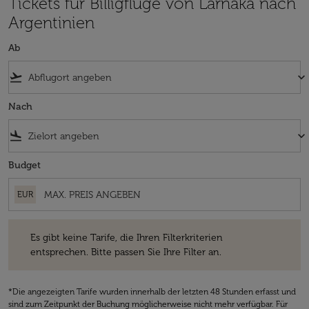
Tickets für Billigflüge von Larnaka nach
Argentinien
Ab
flight_takeoff
keyboard_arrow_down
Nach
flight_land
keyboard_arrow_down
Budget
EUR
Es gibt keine Tarife, die Ihren Filterkriterien entsprechen. Bitte passe
Es gibt keine Tarife, die Ihren Filterkriterien
entsprechen. Bitte passen Sie Ihre Filter an.
*Die angezeigten Tarife wurden innerhalb der letzten 48 Stunden erfasst und
sind zum Zeitpunkt der Buchung möglicherweise nicht mehr verfügbar. Für