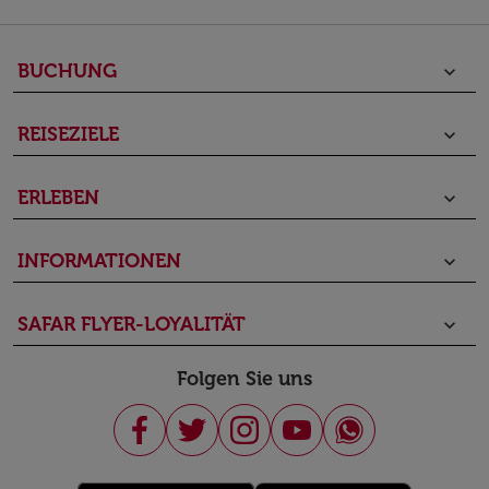
BUCHUNG
keyboard_arrow_down
REISEZIELE
keyboard_arrow_down
ERLEBEN
keyboard_arrow_down
INFORMATIONEN
keyboard_arrow_down
SAFAR FLYER-LOYALITÄT
keyboard_arrow_down
Folgen Sie uns