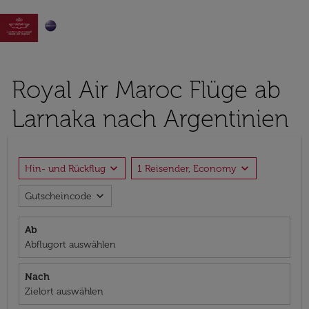

Royal Air Maroc Flüge ab
Larnaka nach Argentinien
expand_more
expand_more
Hin- und Rückflug
1 Reisender, Economy
expand_more
Gutscheincode
Ab
Abflugort auswählen
Nach
Zielort auswählen