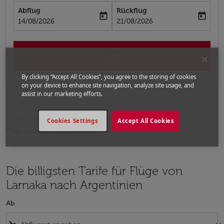
Abflug
Rückflug
today
today
fc-booking-departure-date-aria-label
fc-booking-return-date-aria-label
14/08/2026
21/08/2026
Suchen
By clicking “Accept All Cookies”, you agree to the storing of cookies
on your device to enhance site navigation, analyze site usage, and
assist in our marketing efforts.
Home
Flüge
Flüge nach Argentinien
Cookies Settings
Accept All Cookies
Flüge Larnaka - Argentinien
Die billigsten Tarife für Flüge von
Larnaka nach Argentinien
Ab