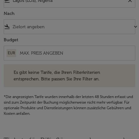
flight_takeoff
close
Nach
flight_land
keyboard_arrow_down
Budget
EUR
Es gibt keine Tarife, die Ihren Filterkriterien entsprechen. Bitte passe
Es gibt keine Tarife, die Ihren Filterkriterien
entsprechen. Bitte passen Sie Ihre Filter an.
*Die angezeigten Tarife wurden innerhalb der letzten 48 Stunden erfasst und
sind zum Zeitpunkt der Buchung möglicherweise nicht mehr verfügbar. Für
optionale Produkte und Dienstleistungen können zusätzliche Gebühren und
Kosten anfallen.