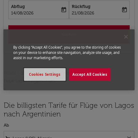
Abflug
Rückflug
today
today
fc-booking-departure-date-aria-label
fc-booking-return-date-aria-label
14/08/2026
21/08/2026
Suchen
By clicking “Accept All Cookies”, you agree to the storing of cookies
on your device to enhance site navigation, analyze site usage, and
assist in our marketing efforts.
Home
Flüge
Flüge nach Argentinien
Cookies Settings
Accept All Cookies
Flüge Lagos - Argentinien
Die billigsten Tarife für Flüge von Lagos
nach Argentinien
Ab