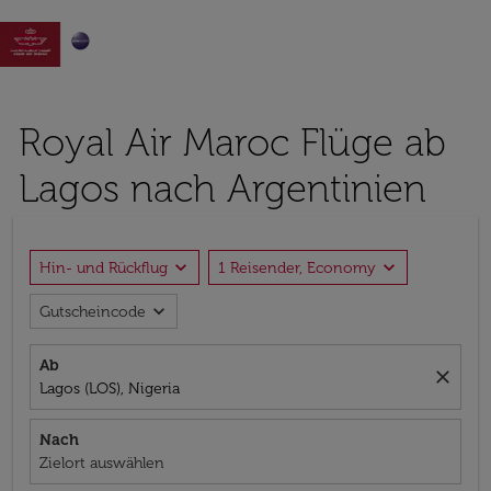

Royal Air Maroc Flüge ab
Lagos nach Argentinien
expand_more
expand_more
Hin- und Rückflug
1 Reisender, Economy
expand_more
Gutscheincode
Ab
close
Lagos (LOS), Nigeria
Nach
Zielort auswählen