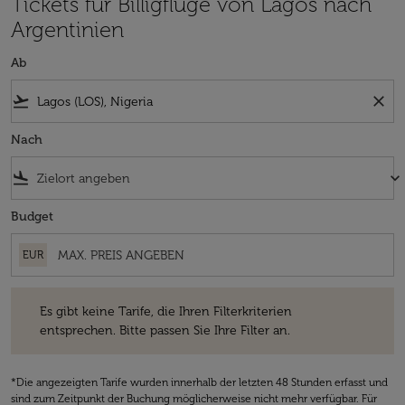
Tickets für Billigflüge von Lagos nach
Argentinien
Ab
flight_takeoff
close
Nach
flight_land
keyboard_arrow_down
Budget
EUR
Es gibt keine Tarife, die Ihren Filterkriterien entsprechen. Bitte passe
Es gibt keine Tarife, die Ihren Filterkriterien
entsprechen. Bitte passen Sie Ihre Filter an.
*Die angezeigten Tarife wurden innerhalb der letzten 48 Stunden erfasst und
sind zum Zeitpunkt der Buchung möglicherweise nicht mehr verfügbar. Für