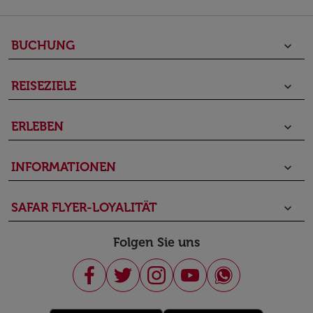
BUCHUNG
keyboard_arrow_down
REISEZIELE
keyboard_arrow_down
ERLEBEN
keyboard_arrow_down
INFORMATIONEN
keyboard_arrow_down
SAFAR FLYER-LOYALITÄT
keyboard_arrow_down
Folgen Sie uns