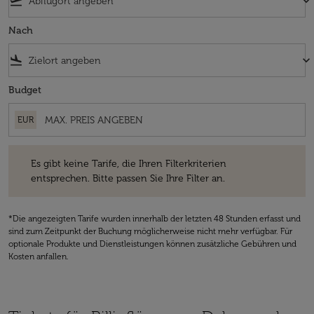
flight_takeoff
keyboard_arrow_down
Nach
flight_land
keyboard_arrow_down
Budget
EUR
Es gibt keine Tarife, die Ihren Filterkriterien entsprechen. Bitte passe
Es gibt keine Tarife, die Ihren Filterkriterien
entsprechen. Bitte passen Sie Ihre Filter an.
*Die angezeigten Tarife wurden innerhalb der letzten 48 Stunden erfasst und
sind zum Zeitpunkt der Buchung möglicherweise nicht mehr verfügbar. Für
optionale Produkte und Dienstleistungen können zusätzliche Gebühren und
Kosten anfallen.