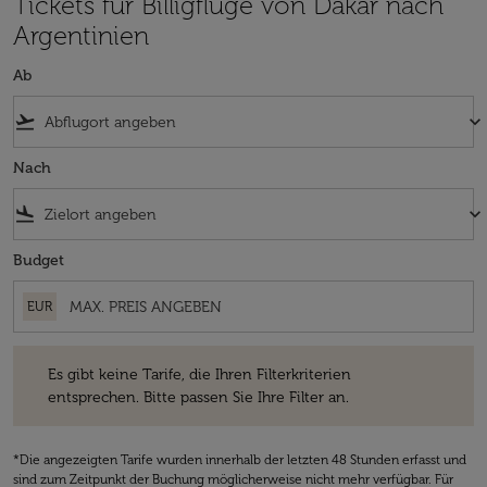
Tickets für Billigflüge von Dakar nach
Argentinien
Ab
flight_takeoff
keyboard_arrow_down
Nach
flight_land
keyboard_arrow_down
Budget
EUR
Es gibt keine Tarife, die Ihren Filterkriterien entsprechen. Bitte passe
Es gibt keine Tarife, die Ihren Filterkriterien
entsprechen. Bitte passen Sie Ihre Filter an.
*Die angezeigten Tarife wurden innerhalb der letzten 48 Stunden erfasst und
sind zum Zeitpunkt der Buchung möglicherweise nicht mehr verfügbar. Für