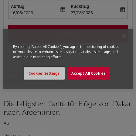
Abflug
Rückflug
today
today
fc-booking-departure-date-aria-label
fc-booking-return-date-aria-label
16/08/2026
23/08/2026
Suchen
By clicking “Accept All Cookies”, you agree to the storing of cookies
on your device to enhance site navigation, analyze site usage, and
assist in our marketing efforts.
Home
Flüge
Flüge nach Argentinien
Cookies Settings
Accept All Cookies
Flüge Dakar - Argentinien
Die billigsten Tarife für Flüge von Dakar
nach Argentinien
Ab