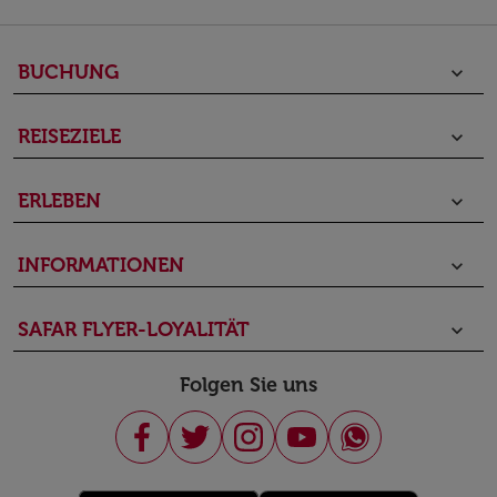
BUCHUNG
keyboard_arrow_down
REISEZIELE
keyboard_arrow_down
ERLEBEN
keyboard_arrow_down
INFORMATIONEN
keyboard_arrow_down
SAFAR FLYER-LOYALITÄT
keyboard_arrow_down
Folgen Sie uns