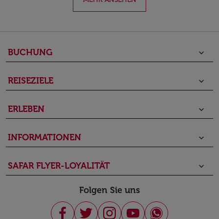
BUCHUNG
keyboard_arrow_down
REISEZIELE
keyboard_arrow_down
ERLEBEN
keyboard_arrow_down
INFORMATIONEN
keyboard_arrow_down
SAFAR FLYER-LOYALITÄT
keyboard_arrow_down
Folgen Sie uns