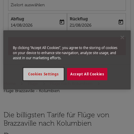
Zielort auswählen
Abflug
Rückflug
today
today
fc-booking-departure-date-aria-label
fc-booking-return-date-aria-label
14/08/2026
21/08/2026
Suchen
By clicking “Accept All Cookies”, you agree to the storing of cookies
on your device to enhance site navigation, analyze site usage, and
assist in our marketing efforts.
Cookies Settings
Accept All Cookies
Home
Flüge
Flüge nach Kolumbien
Flüge Brazzaville - Kolumbien
Die billigsten Tarife für Flüge von
Brazzaville nach Kolumbien