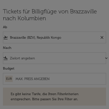
Tickets für Billigflüge von Brazzaville
nach Kolumbien
Ab
flight_takeoff
close
Nach
flight_land
keyboard_arrow_down
Budget
EUR
Es gibt keine Tarife, die Ihren Filterkriterien entsprechen. Bitte passe
Es gibt keine Tarife, die Ihren Filterkriterien
entsprechen. Bitte passen Sie Ihre Filter an.