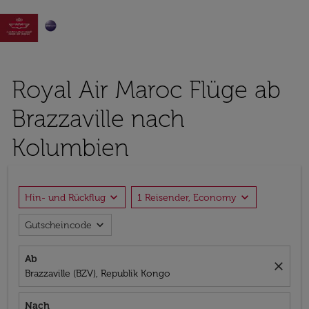

Royal Air Maroc Flüge ab
Brazzaville nach
Kolumbien
expand_more
expand_more
Hin- und Rückflug
1 Reisender, Economy
expand_more
Gutscheincode
Ab
close
Brazzaville (BZV), Republik Kongo
Nach