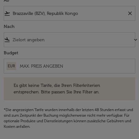
Ab
flight_takeoff
close
Nach
flight_land
keyboard_arrow_down
Budget
EUR
Es gibt keine Tarife, die Ihren Filterkriterien entsprechen. Bitte passe
Es gibt keine Tarife, die Ihren Filterkriterien
entsprechen. Bitte passen Sie Ihre Filter an.
*Die angezeigten Tarife wurden innerhalb der letzten 48 Stunden erfasst und
sind zum Zeitpunkt der Buchung möglicherweise nicht mehr verfügbar. Für
optionale Produkte und Dienstleistungen können zusätzliche Gebühren und
Kosten anfallen.