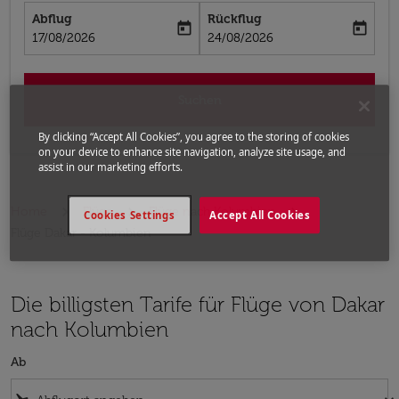
Abflug
Rückflug
today
today
fc-booking-departure-date-aria-label
fc-booking-return-date-aria-label
17/08/2026
24/08/2026
Suchen
By clicking “Accept All Cookies”, you agree to the storing of cookies
on your device to enhance site navigation, analyze site usage, and
assist in our marketing efforts.
Home
Flüge
Flüge nach Kolumbien
Cookies Settings
Accept All Cookies
Flüge Dakar - Kolumbien
Die billigsten Tarife für Flüge von Dakar
nach Kolumbien
Ab