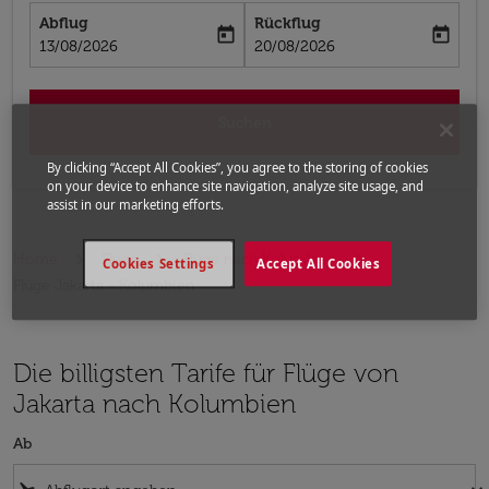
Abflug
Rückflug
today
today
fc-booking-departure-date-aria-label
fc-booking-return-date-aria-label
13/08/2026
20/08/2026
Suchen
By clicking “Accept All Cookies”, you agree to the storing of cookies
on your device to enhance site navigation, analyze site usage, and
assist in our marketing efforts.
Home
Flüge
Flüge nach Kolumbien
Cookies Settings
Accept All Cookies
Flüge Jakarta - Kolumbien
Die billigsten Tarife für Flüge von
Jakarta nach Kolumbien
Ab