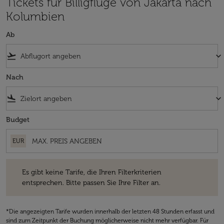
Tickets für Billigflüge von Jakarta nach
Kolumbien
Ab
flight_takeoff
keyboard_arrow_down
Nach
flight_land
keyboard_arrow_down
Budget
EUR
Es gibt keine Tarife, die Ihren Filterkriterien entsprechen. Bitte passe
Es gibt keine Tarife, die Ihren Filterkriterien
entsprechen. Bitte passen Sie Ihre Filter an.
*Die angezeigten Tarife wurden innerhalb der letzten 48 Stunden erfasst und
sind zum Zeitpunkt der Buchung möglicherweise nicht mehr verfügbar. Für