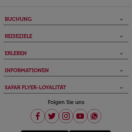
BUCHUNG
keyboard_arrow_down
REISEZIELE
keyboard_arrow_down
ERLEBEN
keyboard_arrow_down
INFORMATIONEN
keyboard_arrow_down
SAFAR FLYER-LOYALITÄT
keyboard_arrow_down
Folgen Sie uns