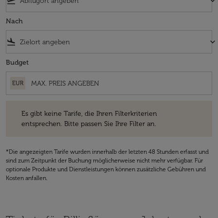
flight_takeoff
keyboard_arrow_down
Nach
flight_land
keyboard_arrow_down
Budget
EUR
Es gibt keine Tarife, die Ihren Filterkriterien entsprechen. Bitte passe
Es gibt keine Tarife, die Ihren Filterkriterien
entsprechen. Bitte passen Sie Ihre Filter an.
*Die angezeigten Tarife wurden innerhalb der letzten 48 Stunden erfasst und
sind zum Zeitpunkt der Buchung möglicherweise nicht mehr verfügbar. Für
optionale Produkte und Dienstleistungen können zusätzliche Gebühren und
Kosten anfallen.