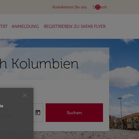
language
keyboard_arrow_down
Kontaktieren Sie uns
Deutsch
ITÄT
ANMELDUNG
REGISTRIEREN ZU SAFAR FLYER
ach Kolumbien
te
flug
today
Suchen
abel
oking-return-date-aria-label
8/2026