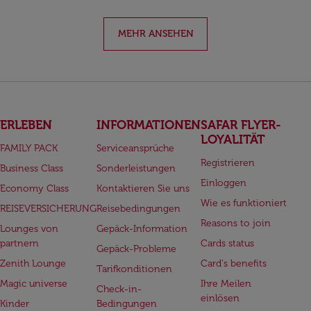
MEHR ANSEHEN
ERLEBEN
INFORMATIONEN
SAFAR FLYER-
LOYALITÄT
FAMILY PACK
Serviceansprüche
Registrieren
Business Class
Sonderleistungen
Einloggen
Economy Class
Kontaktieren Sie uns
Wie es funktioniert
REISEVERSICHERUNG
Reisebedingungen
Reasons to join
Lounges von
Gepäck-Information
partnern
Cards status
Gepäck-Probleme
Zenith Lounge
Card's benefits
Tarifkonditionen
Magic universe
Ihre Meilen
Check-in-
einlösen
Kinder
Bedingungen