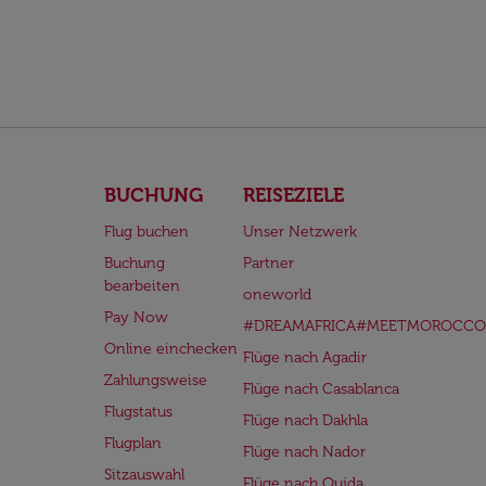
BUCHUNG
REISEZIELE
Flug buchen
Unser Netzwerk
Buchung
Partner
bearbeiten
oneworld
Pay Now
#DREAMAFRICA#MEETMOROCCO
Online einchecken
Flüge nach Agadir
Zahlungsweise
Flüge nach Casablanca
Flugstatus
Flüge nach Dakhla
Flugplan
Flüge nach Nador
Sitzauswahl
Flüge nach Oujda