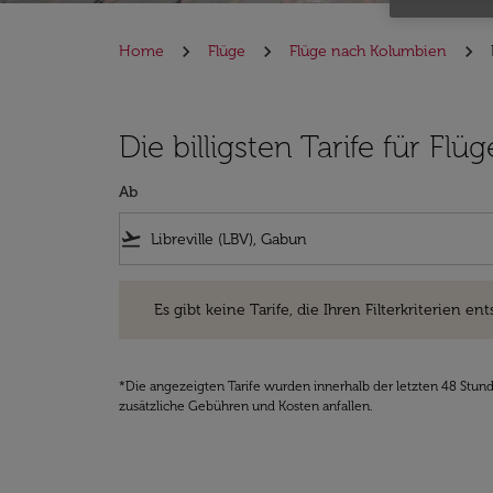
Home
Flüge
Flüge nach Kolumbien
Die billigsten Tarife für Fl
Ab
flight_takeoff
Es gibt keine Tarife, die Ihren Filterkriterien entsprec
Es gibt keine Tarife, die Ihren Filterkriterien ent
*Die angezeigten Tarife wurden innerhalb der letzten 48 Stun
zusätzliche Gebühren und Kosten anfallen.