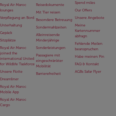
Spend miles
Royal Air Maroc
Reisedokumente
lounges
Our Offers
Mit Tier reisen
Verpflegung an Bord
Unsere Angebote
Besondere Betreuung
Unterhaltung
Meine
Sondermahlzeiten
Kartennummer
Gepäck
Alleinreisende
abfragn
Sitzplätze
Minderjährige
Fehlende Meilen
Royal Air Maroc
Sonderleistungen
beanspruchen
joined the
Passagiere mit
Habe meinen Pin
international United
eingeschränkter
for Wildlife Taskforce
FAQ & Kontakt
Mobilität
Unsere Flotte
AGBs Safar Flyer
Barrierefreiheit
Dreamliner
Royal Air Maroc
Mobile App
Royal Air Maroc
Cargo