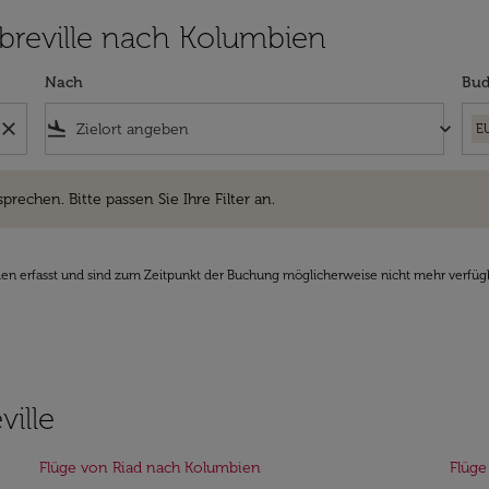
Libreville nach Kolumbien
Nach
Bud
close
flight_land
keyboard_arrow_down
E
hen. Bitte passen Sie Ihre Filter an.
sprechen. Bitte passen Sie Ihre Filter an.
den erfasst und sind zum Zeitpunkt der Buchung möglicherweise nicht mehr verfüg
ville
Flüge von Riad nach Kolumbien
Flüge