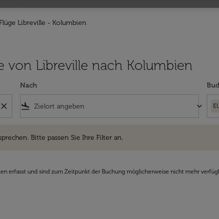
Flüge Libreville - Kolumbien
üge von Libreville nach Kolumbien
Nach
Bud
close
flight_land
keyboard_arrow_down
E
hen. Bitte passen Sie Ihre Filter an.
sprechen. Bitte passen Sie Ihre Filter an.
den erfasst und sind zum Zeitpunkt der Buchung möglicherweise nicht mehr verfüg