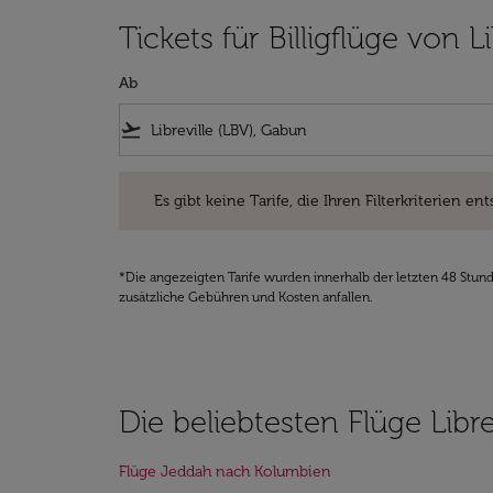
Tickets für Billigflüge von 
Ab
flight_takeoff
Es gibt keine Tarife, die Ihren Filterkriterien entsprec
Es gibt keine Tarife, die Ihren Filterkriterien ent
*Die angezeigten Tarife wurden innerhalb der letzten 48 Stun
zusätzliche Gebühren und Kosten anfallen.
Die beliebtesten Flüge Libre
Flüge Jeddah nach Kolumbien