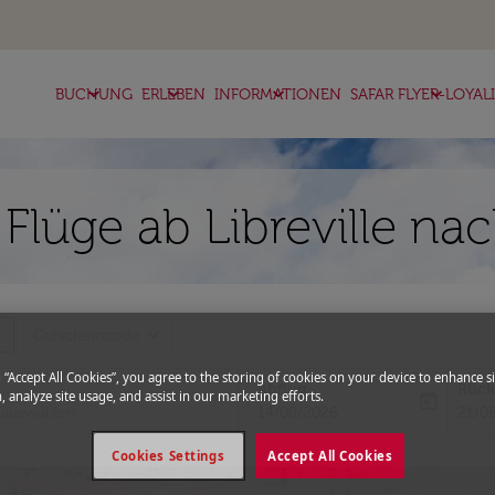
keyboard_arrow_down
keyboard_arrow_down
keyboard_arrow_down
keyboard_arrow_down
BUCHUNG
ERLEBEN
INFORMATIONEN
SAFAR FLYER-LOYAL
 Flüge ab Libreville n
more
expand_more
Gutscheincode
g “Accept All Cookies”, you agree to the storing of cookies on your device to enhance si
Abflug
Rück
, analyze site usage, and assist in our marketing efforts.
today
fc-booking-departure-date-aria-l
fc-bo
14/08/2026
21/0
Cookies Settings
Accept All Cookies