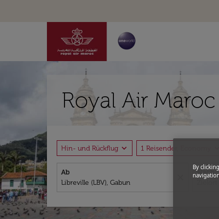
Royal Air Maroc
expand_more
expand_
Hin- und Rückflug
1 Reisender, Economy
By clickin
Ab
Nach
navigation
close