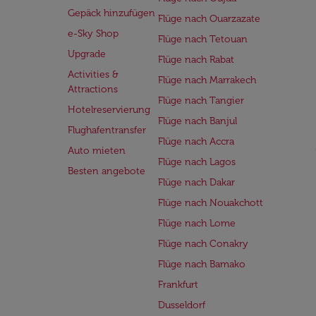
Gepäck hinzufügen
Flüge nach Ouarzazate
e-Sky Shop
Flüge nach Tetouan
Upgrade
Flüge nach Rabat
Activities &
Flüge nach Marrakech
Attractions
Flüge nach Tangier
Hotelreservierung
Flüge nach Banjul
Flughafentransfer
Flüge nach Accra
Auto mieten
Flüge nach Lagos
Besten angebote
Flüge nach Dakar
Flüge nach Nouakchott
Flüge nach Lome
Flüge nach Conakry
Flüge nach Bamako
Frankfurt
Dusseldorf