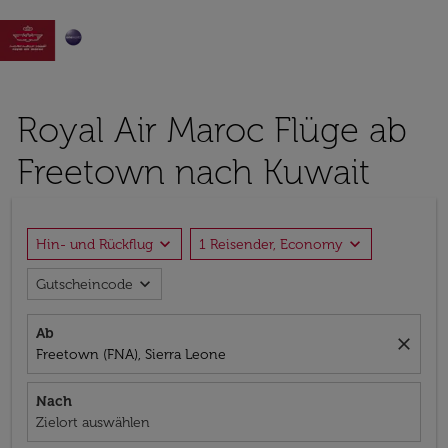

Royal Air Maroc Flüge ab
Freetown nach Kuwait
expand_more
expand_more
Hin- und Rückflug
1 Reisender, Economy
expand_more
Gutscheincode
Ab
close
Freetown (FNA), Sierra Leone
Nach
Zielort auswählen