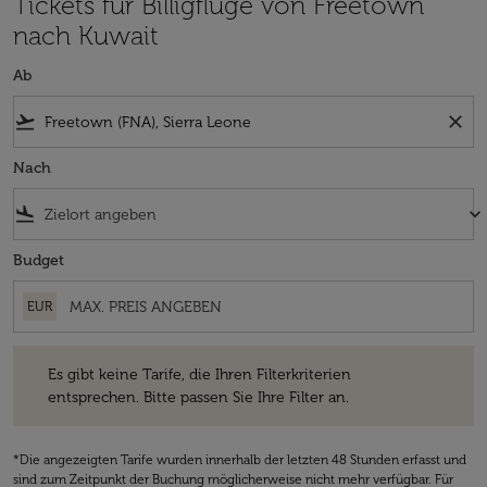
Tickets für Billigflüge von Freetown
nach Kuwait
Ab
flight_takeoff
close
Nach
flight_land
keyboard_arrow_down
Budget
EUR
Es gibt keine Tarife, die Ihren Filterkriterien entsprechen. Bitte passe
Es gibt keine Tarife, die Ihren Filterkriterien
entsprechen. Bitte passen Sie Ihre Filter an.
*Die angezeigten Tarife wurden innerhalb der letzten 48 Stunden erfasst und
sind zum Zeitpunkt der Buchung möglicherweise nicht mehr verfügbar. Für