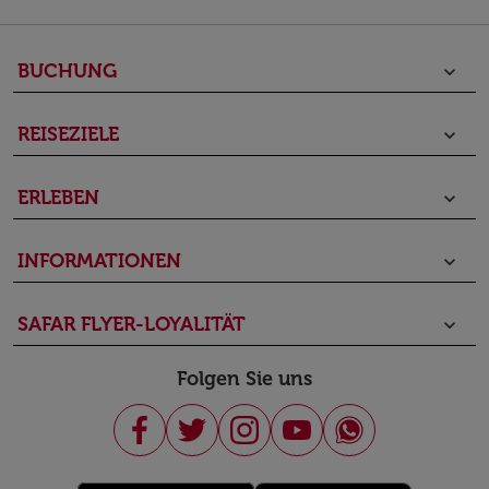
BUCHUNG
keyboard_arrow_down
REISEZIELE
keyboard_arrow_down
ERLEBEN
keyboard_arrow_down
INFORMATIONEN
keyboard_arrow_down
SAFAR FLYER-LOYALITÄT
keyboard_arrow_down
Folgen Sie uns