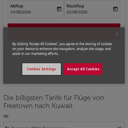
Abflug
Rückflug
today
today
fc-booking-departure-date-aria-label
fc-booking-return-date-aria-label
14/08/2026
21/08/2026
Suchen
By clicking “Accept All Cookies”, you agree to the storing of cookies
on your device to enhance site navigation, analyze site usage, and
assist in our marketing efforts.
Home
Flüge
Flüge nach Kuwait
Cookies Settings
Accept All Cookies
Flüge Freetown - Kuwait
Die billigsten Tarife für Flüge von
Freetown nach Kuwait
Ab