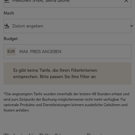
flight_takeoff
close
Nach
flight_land
keyboard_arrow_down
Budget
EUR
Es gibt keine Tarife, die Ihren Filterkriterien entsprechen. Bitte passe
Es gibt keine Tarife, die Ihren Filterkriterien
entsprechen. Bitte passen Sie Ihre Filter an.
*Die angezeigten Tarife wurden innerhalb der letzten 48 Stunden erfasst und
sind zum Zeitpunkt der Buchung möglicherweise nicht mehr verfügbar. Für
optionale Produkte und Dienstleistungen können zusätzliche Gebühren und
Kosten anfallen.