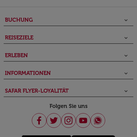
BUCHUNG
keyboard_arrow_down
REISEZIELE
keyboard_arrow_down
ERLEBEN
keyboard_arrow_down
INFORMATIONEN
keyboard_arrow_down
SAFAR FLYER-LOYALITÄT
keyboard_arrow_down
Folgen Sie uns