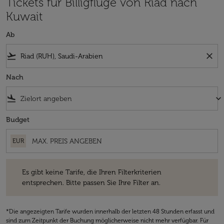
Tickets für Billigflüge von Riad nach
Kuwait
Ab
flight_takeoff
close
Nach
flight_land
keyboard_arrow_down
Budget
EUR
Es gibt keine Tarife, die Ihren Filterkriterien entsprechen. Bitte passe
Es gibt keine Tarife, die Ihren Filterkriterien
entsprechen. Bitte passen Sie Ihre Filter an.
*Die angezeigten Tarife wurden innerhalb der letzten 48 Stunden erfasst und
sind zum Zeitpunkt der Buchung möglicherweise nicht mehr verfügbar. Für