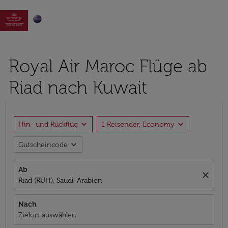

Royal Air Maroc Flüge ab
Riad nach Kuwait
expand_more
expand_more
Hin- und Rückflug
1 Reisender, Economy
expand_more
Gutscheincode
Ab
close
Riad (RUH), Saudi-Arabien
Nach
Zielort auswählen