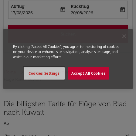
Abflug
Rückflug
today
today
fc-booking-departure-date-aria-label
fc-booking-return-date-aria-label
13/08/2026
20/08/2026
Suchen
By clicking “Accept All Cookies”, you agree to the storing of cookies
on your device to enhance site navigation, analyze site usage, and
assist in our marketing efforts.
Home
Flüge
Flüge nach Kuwait
Cookies Settings
Accept All Cookies
Flüge Riad - Kuwait
Die billigsten Tarife für Flüge von Riad
nach Kuwait
Ab