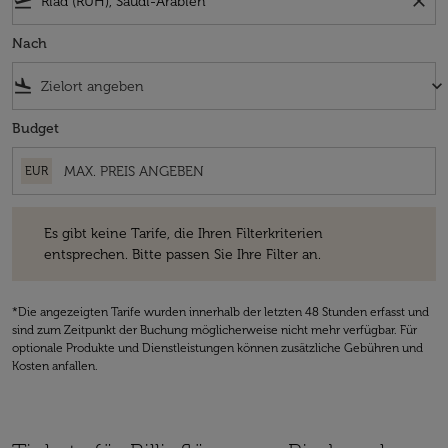
flight_takeoff
close
Nach
flight_land
keyboard_arrow_down
Budget
EUR
Es gibt keine Tarife, die Ihren Filterkriterien entsprechen. Bitte passe
Es gibt keine Tarife, die Ihren Filterkriterien
entsprechen. Bitte passen Sie Ihre Filter an.
*Die angezeigten Tarife wurden innerhalb der letzten 48 Stunden erfasst und
sind zum Zeitpunkt der Buchung möglicherweise nicht mehr verfügbar. Für
optionale Produkte und Dienstleistungen können zusätzliche Gebühren und
Kosten anfallen.