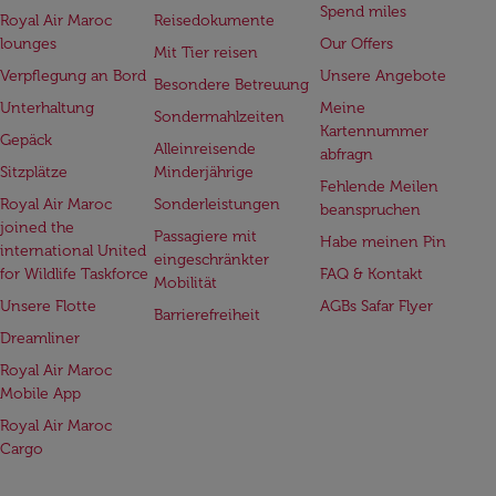
Spend miles
Royal Air Maroc
Reisedokumente
lounges
Our Offers
Mit Tier reisen
Verpflegung an Bord
Unsere Angebote
Besondere Betreuung
Unterhaltung
Meine
Sondermahlzeiten
Kartennummer
Gepäck
Alleinreisende
abfragn
Sitzplätze
Minderjährige
Fehlende Meilen
Royal Air Maroc
Sonderleistungen
beanspruchen
joined the
Passagiere mit
Habe meinen Pin
international United
eingeschränkter
for Wildlife Taskforce
FAQ & Kontakt
Mobilität
Unsere Flotte
AGBs Safar Flyer
Barrierefreiheit
Dreamliner
Royal Air Maroc
Mobile App
Royal Air Maroc
Cargo