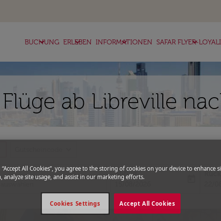
keyboard_arrow_down
keyboard_arrow_down
keyboard_arrow_down
keyboard_arrow_down
BUCHUNG
ERLEBEN
INFORMATIONEN
SAFAR FLYER-LOYAL
Flüge ab Libreville na
more
expand_more
Gutscheincode
g “Accept All Cookies”, you agree to the storing of cookies on your device to enhance si
Abflug
Rück
, analyze site usage, and assist in our marketing efforts.
today
fc-booking-departure-date-aria-l
fc-bo
15/08/2026
22/0
Cookies Settings
Accept All Cookies