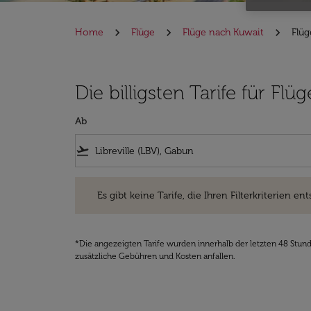
Home
Flüge
Flüge nach Kuwait
Flüg
Die billigsten Tarife für Fl
Ab
flight_takeoff
Es gibt keine Tarife, die Ihren Filterkriterien entsprec
Es gibt keine Tarife, die Ihren Filterkriterien ent
*Die angezeigten Tarife wurden innerhalb der letzten 48 Stun
zusätzliche Gebühren und Kosten anfallen.