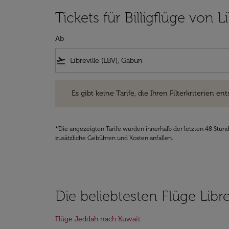
Tickets für Billigflüge von 
Ab
flight_takeoff
Es gibt keine Tarife, die Ihren Filterkriterien entsprec
Es gibt keine Tarife, die Ihren Filterkriterien ent
*Die angezeigten Tarife wurden innerhalb der letzten 48 Stun
zusätzliche Gebühren und Kosten anfallen.
Die beliebtesten Flüge Libre
Flüge Jeddah nach Kuwait