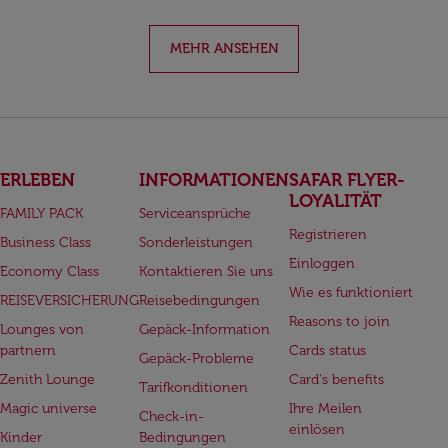
MEHR ANSEHEN
ERLEBEN
INFORMATIONEN
SAFAR FLYER-
LOYALITÄT
FAMILY PACK
Serviceansprüche
Registrieren
Business Class
Sonderleistungen
Einloggen
Economy Class
Kontaktieren Sie uns
Wie es funktioniert
REISEVERSICHERUNG
Reisebedingungen
Reasons to join
Lounges von
Gepäck-Information
partnern
Cards status
Gepäck-Probleme
Zenith Lounge
Card's benefits
Tarifkonditionen
Magic universe
Ihre Meilen
Check-in-
einlösen
Kinder
Bedingungen