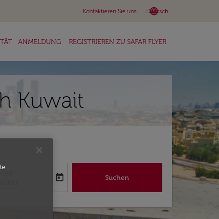
language
keyboard_arrow_down
Kontaktieren Sie uns
Deutsch
ITÄT
ANMELDUNG
REGISTRIEREN ZU SAFAR FLYER
ch Kuwait
te
flug
today
Suchen
abel
oking-return-date-aria-label
8/2026