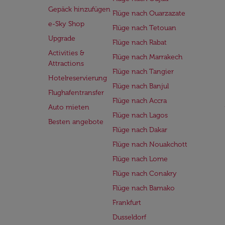
Gepäck hinzufügen
Flüge nach Ouarzazate
e-Sky Shop
Flüge nach Tetouan
Upgrade
Flüge nach Rabat
Activities &
Flüge nach Marrakech
Attractions
Flüge nach Tangier
Hotelreservierung
Flüge nach Banjul
Flughafentransfer
Flüge nach Accra
Auto mieten
Flüge nach Lagos
Besten angebote
Flüge nach Dakar
Flüge nach Nouakchott
Flüge nach Lome
Flüge nach Conakry
Flüge nach Bamako
Frankfurt
Dusseldorf