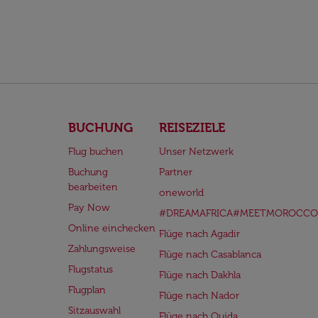
BUCHUNG
REISEZIELE
Flug buchen
Unser Netzwerk
Buchung
Partner
bearbeiten
oneworld
Pay Now
#DREAMAFRICA#MEETMOROCCO
Online einchecken
Flüge nach Agadir
Zahlungsweise
Flüge nach Casablanca
Flugstatus
Flüge nach Dakhla
Flugplan
Flüge nach Nador
Sitzauswahl
Flüge nach Oujda