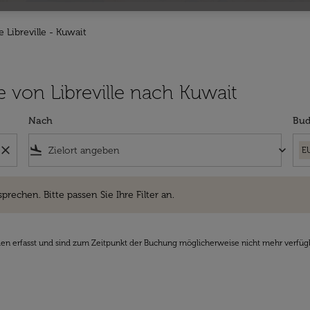
e Libreville - Kuwait
üge von Libreville nach Kuwait
Nach
Bud
close
flight_land
keyboard_arrow_down
E
hen. Bitte passen Sie Ihre Filter an.
sprechen. Bitte passen Sie Ihre Filter an.
den erfasst und sind zum Zeitpunkt der Buchung möglicherweise nicht mehr verfüg