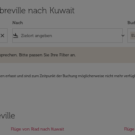
Libreville nach Kuwait
Nach
Bud
close
flight_land
keyboard_arrow_down
E
hen. Bitte passen Sie Ihre Filter an.
sprechen. Bitte passen Sie Ihre Filter an.
den erfasst und sind zum Zeitpunkt der Buchung möglicherweise nicht mehr verfüg
ville
Flüge von Riad nach Kuwait
Flüge