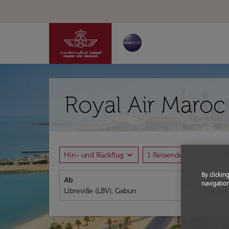
Royal Air Maroc 
expand_more
expand_
Hin- und Rückflug
1 Reisender, Economy
By clickin
Ab
Nach
navigation
close