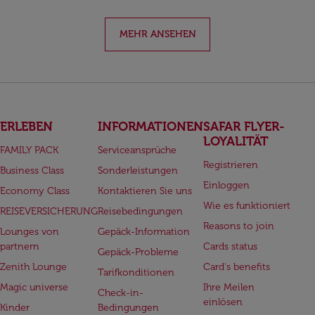
MEHR ANSEHEN
ERLEBEN
INFORMATIONEN
SAFAR FLYER-
LOYALITÄT
FAMILY PACK
Serviceansprüche
Registrieren
Business Class
Sonderleistungen
Einloggen
Economy Class
Kontaktieren Sie uns
Wie es funktioniert
REISEVERSICHERUNG
Reisebedingungen
Reasons to join
Lounges von
Gepäck-Information
partnern
Cards status
Gepäck-Probleme
Zenith Lounge
Card's benefits
Tarifkonditionen
Magic universe
Ihre Meilen
Check-in-
einlösen
Kinder
Bedingungen