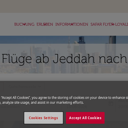
keyboard_arrow_down
keyboard_arrow_down
keyboard_arrow_down
keyboard_arrow_down
BUCHUNG
ERLEBEN
INFORMATIONEN
SAFAR FLYER-LOYAL
 Flüge ab Jeddah nach
more
expand_more
Gutscheincode
g “Accept All Cookies”, you agree to the storing of cookies on your device to enhance si
Abflug
Rück
, analyze site usage, and assist in our marketing efforts.
today
fc-booking-departure-date-aria-l
fc-bo
13/08/2026
20/0
Cookies Settings
Accept All Cookies