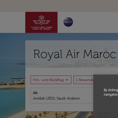
Royal Air Maroc
expand_more
expand_
Hin- und Rückflug
1 Reisender, Economy
By clickin
Ab
Nach
navigation
close