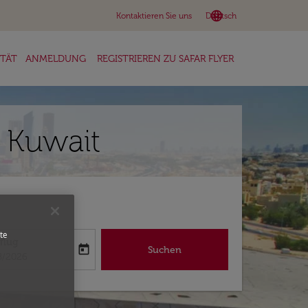
language
keyboard_arrow_down
Kontaktieren Sie uns
Deutsch
ITÄT
ANMELDUNG
REGISTRIEREN ZU SAFAR FLYER
 Kuwait
te
flug
today
Suchen
abel
oking-return-date-aria-label
8/2026