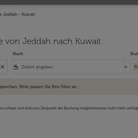
e Jeddah - Kuwait
lüge von Jeddah nach Kuwait
Nach
Bud
close
flight_land
keyboard_arrow_down
E
hen. Bitte passen Sie Ihre Filter an.
sprechen. Bitte passen Sie Ihre Filter an.
den erfasst und sind zum Zeitpunkt der Buchung möglicherweise nicht mehr verfüg