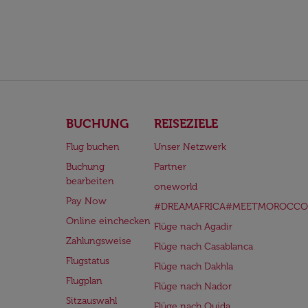
BUCHUNG
REISEZIELE
Flug buchen
Unser Netzwerk
Buchung
Partner
bearbeiten
oneworld
Pay Now
#DREAMAFRICA#MEETMOROCCO
Online einchecken
Flüge nach Agadir
Zahlungsweise
Flüge nach Casablanca
Flugstatus
Flüge nach Dakhla
Flugplan
Flüge nach Nador
Sitzauswahl
Flüge nach Oujda