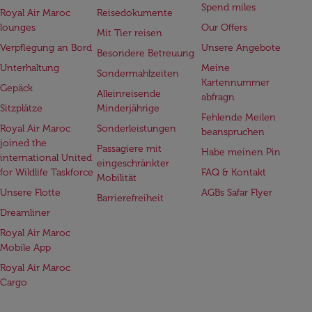
Spend miles
Royal Air Maroc
Reisedokumente
lounges
Our Offers
Mit Tier reisen
Verpflegung an Bord
Unsere Angebote
Besondere Betreuung
Unterhaltung
Meine
Sondermahlzeiten
Kartennummer
Gepäck
Alleinreisende
abfragn
Sitzplätze
Minderjährige
Fehlende Meilen
Royal Air Maroc
Sonderleistungen
beanspruchen
joined the
Passagiere mit
Habe meinen Pin
international United
eingeschränkter
for Wildlife Taskforce
FAQ & Kontakt
Mobilität
Unsere Flotte
AGBs Safar Flyer
Barrierefreiheit
Dreamliner
Royal Air Maroc
Mobile App
Royal Air Maroc
Cargo