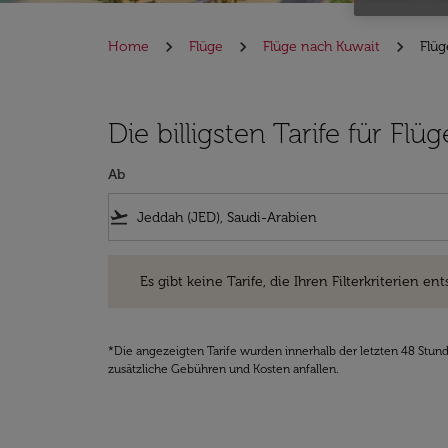
Home
Flüge
Flüge nach Kuwait
Flüg
Die billigsten Tarife für F
Ab
flight_takeoff
Es gibt keine Tarife, die Ihren Filterkriterien entsprec
Es gibt keine Tarife, die Ihren Filterkriterien ent
*Die angezeigten Tarife wurden innerhalb der letzten 48 Stun
zusätzliche Gebühren und Kosten anfallen.