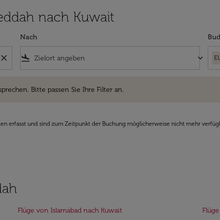
 Jeddah nach Kuwait
Nach
Bud
close
flight_land
keyboard_arrow_down
E
hen. Bitte passen Sie Ihre Filter an.
sprechen. Bitte passen Sie Ihre Filter an.
den erfasst und sind zum Zeitpunkt der Buchung möglicherweise nicht mehr verfüg
dah
Flüge von Islamabad nach Kuwait
Flüge