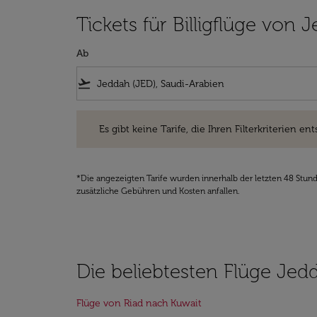
Tickets für Billigflüge von
Ab
flight_takeoff
Es gibt keine Tarife, die Ihren Filterkriterien entsprec
Es gibt keine Tarife, die Ihren Filterkriterien ent
*Die angezeigten Tarife wurden innerhalb der letzten 48 Stun
zusätzliche Gebühren und Kosten anfallen.
Die beliebtesten Flüge Jed
Flüge von Riad nach Kuwait