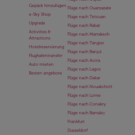
Gepäck hinzufügen
Flüge nach Ouarzazate
e-Sky Shop
Flüge nach Tetouan
Upgrade
Flüge nach Rabat
Activities &
Flüge nach Marrakech
Attractions
Flüge nach Tangier
Hotelreservierung
Flüge nach Banjul
Flughafentransfer
Flüge nach Accra
Auto mieten
Flüge nach Lagos
Besten angebote
Flüge nach Dakar
Flüge nach Nouakchott
Flüge nach Lome
Flüge nach Conakry
Flüge nach Bamako
Frankfurt
Dusseldorf