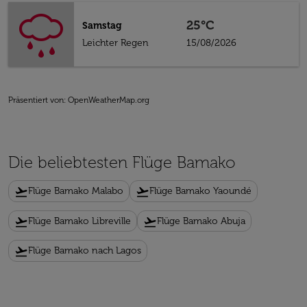
25°C
Samstag
Leichter Regen
15/08/2026
Präsentiert von
: OpenWeatherMap.org
Die beliebtesten Flüge Bamako
flight_takeoff
flight_takeoff
Flüge Bamako Malabo
Flüge Bamako Yaoundé
flight_takeoff
flight_takeoff
Flüge Bamako Libreville
Flüge Bamako Abuja
flight_takeoff
Flüge Bamako nach Lagos