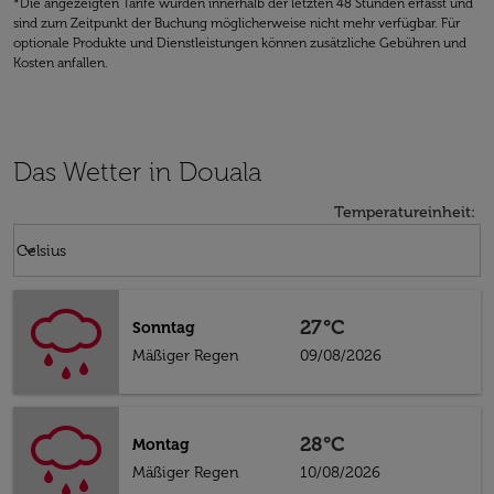
*Die angezeigten Tarife wurden innerhalb der letzten 48 Stunden erfasst und
sind zum Zeitpunkt der Buchung möglicherweise nicht mehr verfügbar. Für
optionale Produkte und Dienstleistungen können zusätzliche Gebühren und
Kosten anfallen.
Das Wetter in Douala
Temperatureinheit
:
Weather unit option Celsius Selected
keyboard_arrow_down
Celsius
27°C
Sonntag
Mäßiger Regen
09/08/2026
28°C
Montag
Mäßiger Regen
10/08/2026