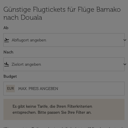
Günstige Flugtickets für Flüge Bamako
nach Douala
Ab
flight_takeoff
keyboard_arrow_down
Nach
flight_land
keyboard_arrow_down
Budget
EUR
Es gibt keine Tarife, die Ihren Filterkriterien entsprechen. Bitte passe
Es gibt keine Tarife, die Ihren Filterkriterien
entsprechen. Bitte passen Sie Ihre Filter an.