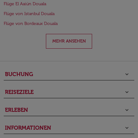
Flüge El Aaiún Douala
Flüge von Istanbul Douala
Flüge von Bordeaux Douala
MEHR ANSEHEN
BUCHUNG
keyboard_arrow_down
REISEZIELE
keyboard_arrow_down
ERLEBEN
keyboard_arrow_down
INFORMATIONEN
keyboard_arrow_down