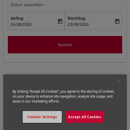
Zielort auswählen
Abflug
Rückflug
today
today
fc-booking-departure-date-aria-label
fc-booking-return-date-aria-label
16/08/2026
23/08/2026
Suchen
Home
Flüge
Flüge nach Kamerun
Flüge Bamako
- Douala
By clicking “Accept All Cookies”, you agree to the storing of cookies
on your device to enhance site navigation, analyze site usage, and
assist in our marketing efforts.
Die nächsten Flüge von Bamako
Bitte ändern Sie Ihre gewünschte Route (Abflugort un
nach Douala
Cookies Settings
Accept All Cookies
Von