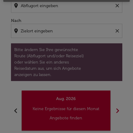
location_on
close
Nach
location_on
close
Bitte ändern Sie Ihre gewünschte
Route (Abflugort und/oder Reiseziel)
oder wählen Sie ein anderes
Reisedatum aus, um sich Angebote
anzeigen zu lassen.
Aug. 2026
chevron_left
chevron_right
Keine Ergebnisse für diesen Monat
Kei
Angebote finden