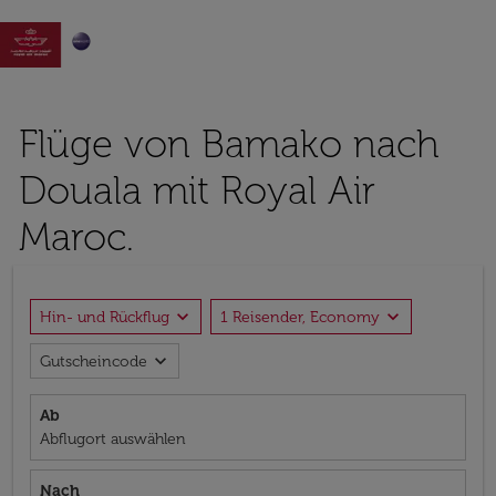

Flüge von Bamako nach
Douala mit Royal Air
Maroc.
expand_more
expand_more
Hin- und Rückflug
1 Reisender, Economy
expand_more
Gutscheincode
Ab
Abflugort auswählen
Nach