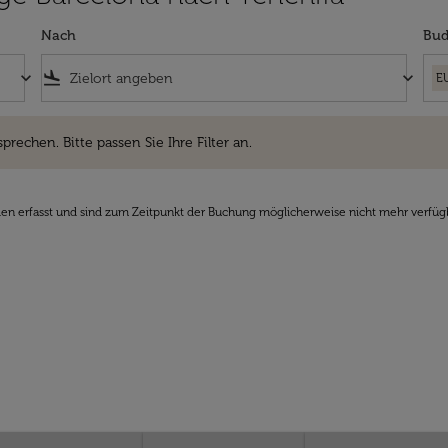
Nach
Bud
keyboard_arrow_down
flight_land
keyboard_arrow_down
E
hen. Bitte passen Sie Ihre Filter an.
sprechen. Bitte passen Sie Ihre Filter an.
den erfasst und sind zum Zeitpunkt der Buchung möglicherweise nicht mehr verfüg