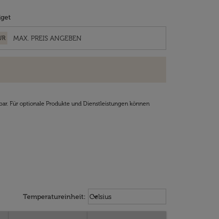
get
UR
bar. Für optionale Produkte und Dienstleistungen können
Weather unit option Celsius Select
keyboard_arrow_down
Temperatureinheit
:
Celsius