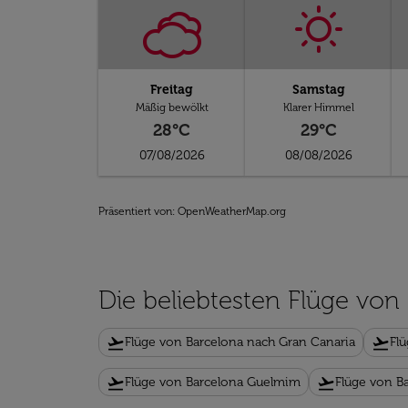
Freitag
Samstag
Mäßig bewölkt
Klarer Himmel
28°C
29°C
07/08/2026
08/08/2026
Präsentiert von
: OpenWeatherMap.org
Die beliebtesten Flüge von
flight_takeoff
flight_takeoff
Flüge von Barcelona nach Gran Canaria
Flü
flight_takeoff
flight_takeoff
Flüge von Barcelona Guelmim
Flüge von B