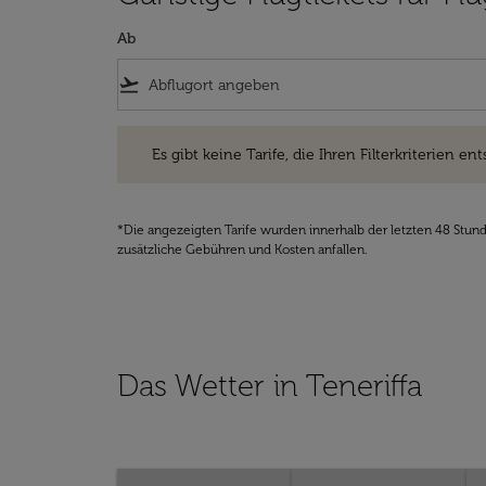
Ab
flight_takeoff
Es gibt keine Tarife, die Ihren Filterkriterien entsprec
Es gibt keine Tarife, die Ihren Filterkriterien ent
*Die angezeigten Tarife wurden innerhalb der letzten 48 Stun
zusätzliche Gebühren und Kosten anfallen.
Das Wetter in Teneriffa