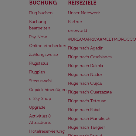
BUCHUNG
REISEZIELE
Flug buchen
Unser Netzwerk
Buchung
Partner
bearbeiten
oneworld
Pay Now
#DREAMAFRICA#MEETMOROCCO
Online einchecken
Flüge nach Agadir
Zahlungsweise
Flüge nach Casablanca
Flugstatus
Flüge nach Dakhla
Flugplan
Flüge nach Nador
Sitzauswahl
Flüge nach Oujda
Gepäck hinzufügen
Flüge nach Ouarzazate
e-Sky Shop
Flüge nach Tetouan
Upgrade
Flüge nach Rabat
Activities &
Flüge nach Marrakech
Attractions
Flüge nach Tangier
Hotelreservierung