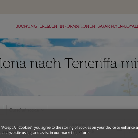
keyboard_arrow_down
keyboard_arrow_down
keyboard_arrow_down
keyboard_arrow_down
BUCHUNG
ERLEBEN
INFORMATIONEN
SAFAR FLYER-LOYAL
lona nach Teneriffa mit
more
expand_more
Gutscheincode
Abflug
Rück
g “Accept All Cookies”, you agree to the storing of cookies on your device to enhance si
today
fc-booking-departure-date-aria-l
fc-bo
14/08/2026
21/0
, analyze site usage, and assist in our marketing efforts.