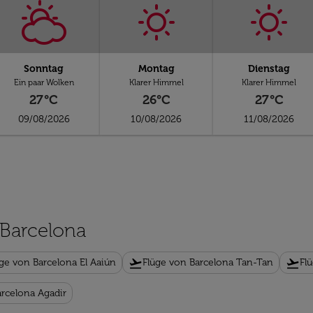
Sonntag
Montag
Dienstag
Ein paar Wolken
Klarer Himmel
Klarer Himmel
27°C
26°C
27°C
09/08/2026
10/08/2026
11/08/2026
 Barcelona
flight_takeoff
flight_takeoff
ge von Barcelona El Aaiún
Flüge von Barcelona Tan-Tan
Fl
arcelona Agadir