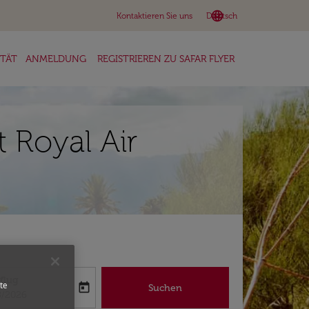
language
keyboard_arrow_down
Kontaktieren Sie uns
Deutsch
ITÄT
ANMELDUNG
REGISTRIEREN ZU SAFAR FLYER
 Royal Air
flug
te
today
Suchen
abel
oking-return-date-aria-label
8/2026