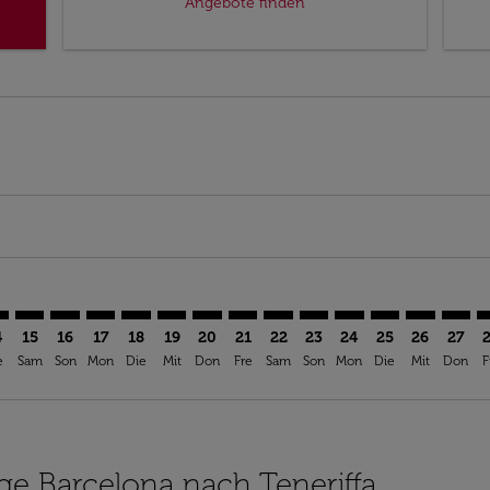
Angebote finden
imer. Angebote finden
sclaimer. Angebote finden
rs-disclaimer. Angebote finden
offers-disclaimer. Angebote finden
iew-offers-disclaimer. Angebote finden
mp-view-offers-disclaimer. Angebote finden
N: cmp-view-offers-disclaimer. Angebote finden
N–TFN: cmp-view-offers-disclaimer. Angebote finden
BCN–TFN: cmp-view-offers-disclaimer. Angebote finden
BCN–TFN: cmp-view-offers-disclaimer. Angebote find
BCN–TFN: cmp-view-offers-disclaimer. Angebote 
BCN–TFN: cmp-view-offers-disclaimer. Angeb
BCN–TFN: cmp-view-offers-disclaimer. A
BCN–TFN: cmp-view-offers-disclaime
BCN–TFN: cmp-view-offers-discl
BCN–TFN: cmp-view-offers-d
BCN–TFN: cmp-view-offe
BCN–TFN: cmp-view
BCN–TFN: cmp-
BCN–TFN: 
BCN–T
B
4
15
16
17
18
19
20
21
22
23
24
25
26
27
e
Sam
Son
Mon
Die
Mit
Don
Fre
Sam
Son
Mon
Die
Mit
Don
F
üge Barcelona nach Teneriffa