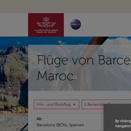
Flüge von Barce
Maroc.
expand_more
expand_
Hin- und Rückflug
1 Reisender, Economy
Ab
Nach
By clickin
close
navigation