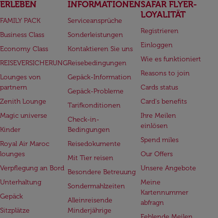
ERLEBEN
INFORMATIONEN
SAFAR FLYER-
LOYALITÄT
FAMILY PACK
Serviceansprüche
Registrieren
Business Class
Sonderleistungen
Einloggen
Economy Class
Kontaktieren Sie uns
Wie es funktioniert
REISEVERSICHERUNG
Reisebedingungen
Reasons to join
Lounges von
Gepäck-Information
partnern
Cards status
Gepäck-Probleme
Zenith Lounge
Card's benefits
Tarifkonditionen
Magic universe
Ihre Meilen
Check-in-
einlösen
Kinder
Bedingungen
Spend miles
Royal Air Maroc
Reisedokumente
lounges
Our Offers
Mit Tier reisen
Verpflegung an Bord
Unsere Angebote
Besondere Betreuung
Unterhaltung
Meine
Sondermahlzeiten
Kartennummer
Gepäck
Alleinreisende
abfragn
Sitzplätze
Minderjährige
Fehlende Meilen