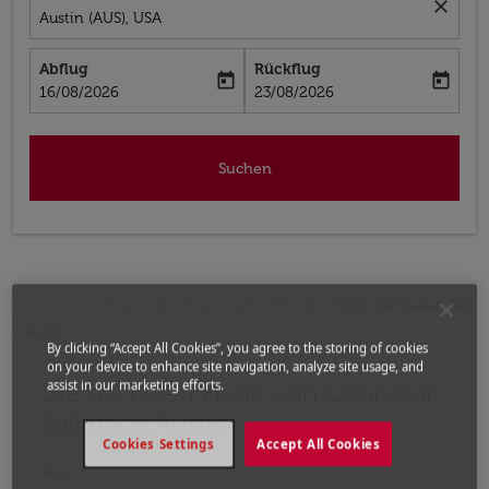
close
Austin (AUS), USA
Abflug
Rückflug
today
today
fc-booking-departure-date-aria-label
fc-booking-return-date-aria-label
16/08/2026
23/08/2026
Suchen
Home
Flüge
Flüge nach USA
Flüge Denpasar, Bali
- Austin
By clicking “Accept All Cookies”, you agree to the storing of cookies
on your device to enhance site navigation, analyze site usage, and
Die nächsten Flüge von Denpasar,
assist in our marketing efforts.
Bitte ändern Sie Ihre gewünschte Route (Abflugort un
Bali nach Austin
Cookies Settings
Accept All Cookies
Von