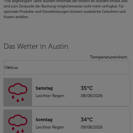
*Die angezeigten Tarife wurden innerhalb der letzten 48 Stunden erfasst und
sind zum Zeitpunkt der Buchung möglicherweise nicht mehr verfügbar. Für
optionale Produkte und Dienstleistungen können zusätzliche Gebühren und
Kosten anfallen.
Das Wetter in Austin
Temperatureinheit
:
Weather unit option Celsius Selected
keyboard_arrow_down
Celsius
35°C
Samstag
Leichter Regen
08/08/2026
34°C
Sonntag
Leichter Regen
09/08/2026