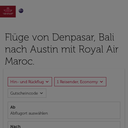

Flüge von Denpasar, Bali
nach Austin mit Royal Air
Maroc.
expand_more
expand_more
Hin- und Rückflug
1 Reisender, Economy
expand_more
Gutscheincode
Ab
Abflugort auswählen
Nach