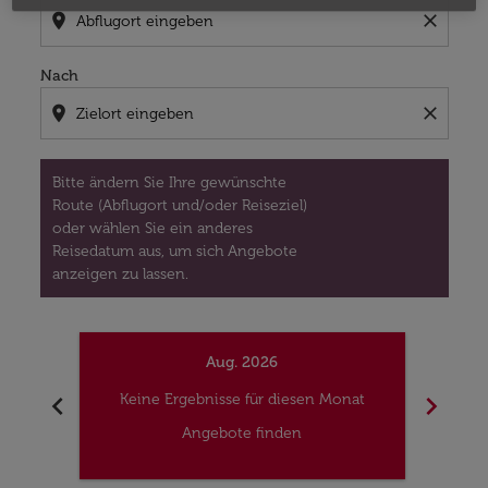
location_on
close
Nach
location_on
close
Bitte ändern Sie Ihre gewünschte
Route (Abflugort und/oder Reiseziel)
oder wählen Sie ein anderes
Reisedatum aus, um sich Angebote
anzeigen zu lassen.
Aug. 2026
chevron_left
chevron_right
Keine Ergebnisse für diesen Monat
Kei
Angebote finden