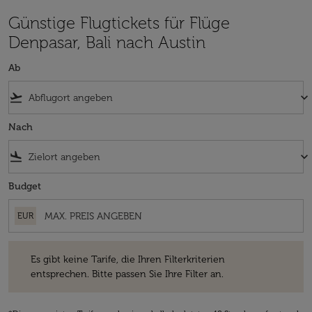
Günstige Flugtickets für Flüge
Denpasar, Bali nach Austin
Ab
flight_takeoff
keyboard_arrow_down
Nach
flight_land
keyboard_arrow_down
Budget
EUR
Es gibt keine Tarife, die Ihren Filterkriterien entsprechen. Bitte passe
Es gibt keine Tarife, die Ihren Filterkriterien
entsprechen. Bitte passen Sie Ihre Filter an.