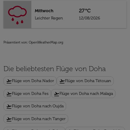
27°C
Mittwoch
Leichter Regen
12/08/2026
Präsentiert von
: OpenWeatherMap.org
Die beliebtesten Flüge von Doha
flight_takeoff
flight_takeoff
Flüge von Doha Nador
Flüge von Doha Tétouan
flight_takeoff
flight_takeoff
Flüge von Doha Fes
Flüge von Doha nach Malaga
flight_takeoff
Flüge von Doha nach Oujda
flight_takeoff
Flüge von Doha nach Tanger