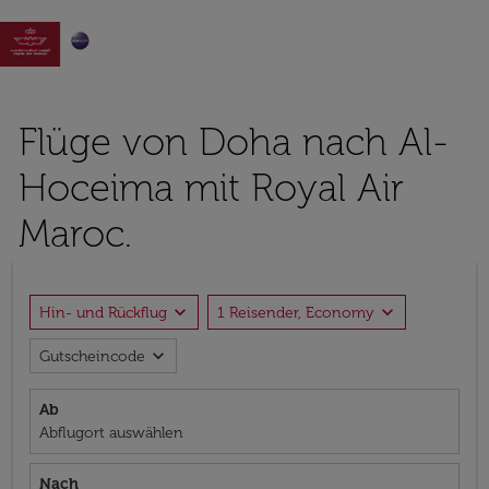

Flüge von Doha nach Al-
Hoceima mit Royal Air
Maroc.
expand_more
expand_more
Hin- und Rückflug
1 Reisender, Economy
expand_more
Gutscheincode
Ab
Abflugort auswählen
Nach