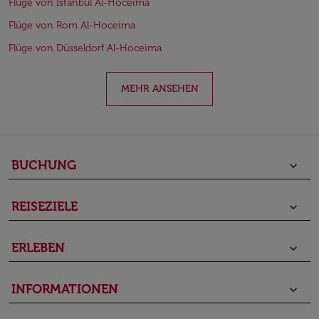
Flüge von Istanbul Al-Hoceima
Flüge von Rom Al-Hoceima
Flüge von Düsseldorf Al-Hoceima
MEHR ANSEHEN
BUCHUNG
keyboard_arrow_down
REISEZIELE
keyboard_arrow_down
ERLEBEN
keyboard_arrow_down
INFORMATIONEN
keyboard_arrow_down