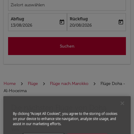
Zielort auswählen
Abflug
Rückflug
today
today
fc-booking-departure-date-aria-label
fc-booking-return-date-aria-label
13/08/2026
20/08/2026
Suchen
Home
Flüge
Flüge nach Marokko
Flüge Doha -
Al-Hoceima
Die nächsten Flüge von Doha
Bitte ändern Sie Ihre gewünschte Route (Abflugort un
By clicking “Accept All Cookies”, you agree to the storing of cookies
nach Al-Hoceima
on your device to enhance site navigation, analyze site usage, and
assist in our marketing efforts.
Von