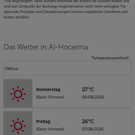
*Die angezeigten Tarife wurden innerhalb der letzten 48 Stunden erfasst und
sind zum Zeitpunkt der Buchung möglicherweise nicht mehr verfügbar. Für
optionale Produkte und Dienstleistungen können zusätzliche Gebühren und
Kosten anfallen.
Das Wetter in Al-Hoceima
Temperatureinheit
:
Weather unit option Celsius Selected
keyboard_arrow_down
Celsius
27°C
Donnerstag
Klarer Himmel
06/08/2026
26°C
Freitag
Klarer Himmel
07/08/2026