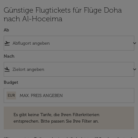
Günstige Flugtickets für Flüge Doha
nach Al-Hoceima
Ab
flight_takeoff
keyboard_arrow_down
Nach
flight_land
keyboard_arrow_down
Budget
EUR
Es gibt keine Tarife, die Ihren Filterkriterien entsprechen. Bitte passe
Es gibt keine Tarife, die Ihren Filterkriterien
entsprechen. Bitte passen Sie Ihre Filter an.