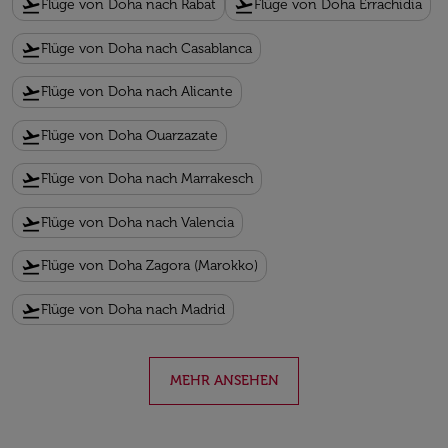
flight_takeoff
flight_takeoff
Flüge von Doha nach Rabat
Flüge von Doha Errachidia
flight_takeoff
Flüge von Doha nach Casablanca
flight_takeoff
Flüge von Doha nach Alicante
flight_takeoff
Flüge von Doha Ouarzazate
flight_takeoff
Flüge von Doha nach Marrakesch
flight_takeoff
Flüge von Doha nach Valencia
flight_takeoff
Flüge von Doha Zagora (Marokko)
flight_takeoff
Flüge von Doha nach Madrid
MEHR ANSEHEN