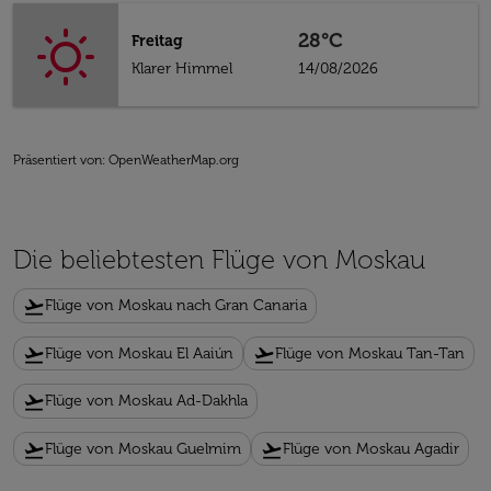
28°C
Freitag
Klarer Himmel
14/08/2026
Präsentiert von
: OpenWeatherMap.org
Die beliebtesten Flüge von Moskau
flight_takeoff
Flüge von Moskau nach Gran Canaria
flight_takeoff
flight_takeoff
Flüge von Moskau El Aaiún
Flüge von Moskau Tan-Tan
flight_takeoff
Flüge von Moskau Ad-Dakhla
flight_takeoff
flight_takeoff
Flüge von Moskau Guelmim
Flüge von Moskau Agadir