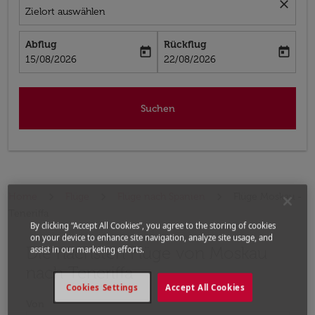
close
Zielort auswählen
Abflug
Rückflug
today
today
fc-booking-departure-date-aria-label
fc-booking-return-date-aria-label
15/08/2026
22/08/2026
Suchen
Home
Flüge
Flüge nach Spanien
Flüge Moskau -
Teneriffa
By clicking “Accept All Cookies”, you agree to the storing of cookies
on your device to enhance site navigation, analyze site usage, and
Die nächsten Flüge von Moskau
Bitte ändern Sie Ihre gewünschte Route (Abflugort un
assist in our marketing efforts.
nach Teneriffa
Cookies Settings
Accept All Cookies
Von