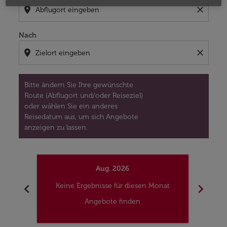
location_on
close
Nach
location_on
close
Bitte ändern Sie Ihre gewünschte
Route (Abflugort und/oder Reiseziel)
oder wählen Sie ein anderes
Reisedatum aus, um sich Angebote
anzeigen zu lassen.
Aug. 2026
chevron_left
chevron_right
Keine Ergebnisse für diesen Monat
Kei
Angebote finden