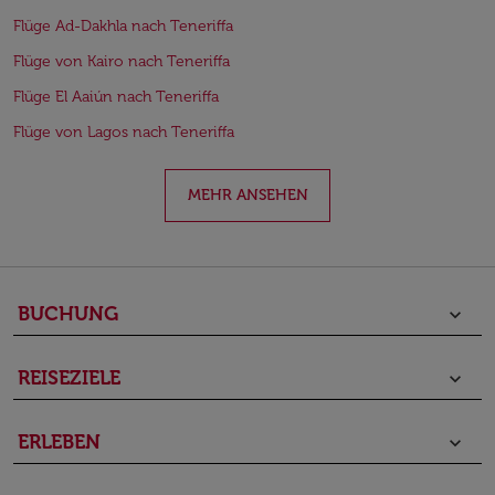
Flüge Ad-Dakhla nach Teneriffa
Flüge von Kairo nach Teneriffa
Flüge El Aaiún nach Teneriffa
Flüge von Lagos nach Teneriffa
MEHR ANSEHEN
BUCHUNG
keyboard_arrow_down
REISEZIELE
keyboard_arrow_down
ERLEBEN
keyboard_arrow_down