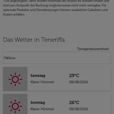
*Die angezeigten Tarife wurden innerhalb der letzten 48 Stunden erfasst und
sind zum Zeitpunkt der Buchung möglicherweise nicht mehr verfügbar. Für
optionale Produkte und Dienstleistungen können zusätzliche Gebühren und
Kosten anfallen.
Das Wetter in Teneriffa
Temperatureinheit
:
Weather unit option Celsius Selected
keyboard_arrow_down
Celsius
29°C
Samstag
Klarer Himmel
08/08/2026
26°C
Sonntag
Klarer Himmel
09/08/2026