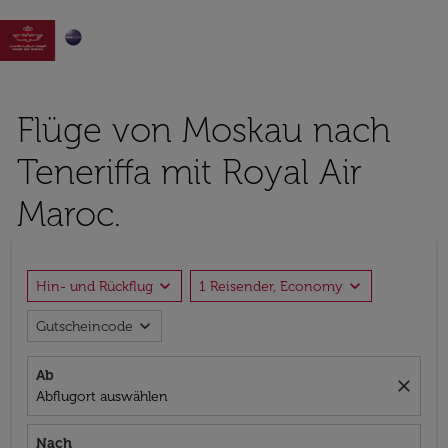

Flüge von Moskau nach
Teneriffa mit Royal Air
Maroc.
expand_more
expand_more
Hin- und Rückflug
1 Reisender, Economy
expand_more
Gutscheincode
Ab
close
Abflugort auswählen
Nach