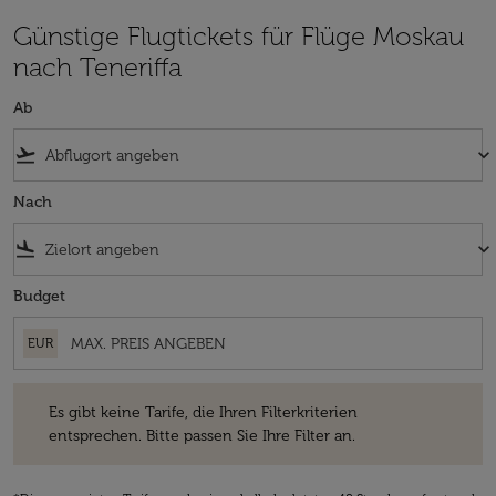
Günstige Flugtickets für Flüge Moskau
nach Teneriffa
Ab
flight_takeoff
keyboard_arrow_down
Nach
flight_land
keyboard_arrow_down
Budget
EUR
Es gibt keine Tarife, die Ihren Filterkriterien entsprechen. Bitte passe
Es gibt keine Tarife, die Ihren Filterkriterien
entsprechen. Bitte passen Sie Ihre Filter an.