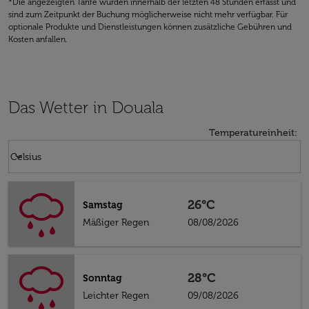
*Die angezeigten Tarife wurden innerhalb der letzten 48 Stunden erfasst und
sind zum Zeitpunkt der Buchung möglicherweise nicht mehr verfügbar. Für
optionale Produkte und Dienstleistungen können zusätzliche Gebühren und
Kosten anfallen.
Das Wetter in Douala
Temperatureinheit
:
Weather unit option Celsius Selected
keyboard_arrow_down
Celsius
26°C
Samstag
Mäßiger Regen
08/08/2026
28°C
Sonntag
Leichter Regen
09/08/2026