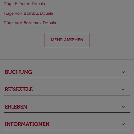
Flüge El Aaiún Douala
Flüge von Istanbul Douala
Flüge von Bordeaux Douala
MEHR ANSEHEN
BUCHUNG
keyboard_arrow_down
REISEZIELE
keyboard_arrow_down
ERLEBEN
keyboard_arrow_down
INFORMATIONEN
keyboard_arrow_down