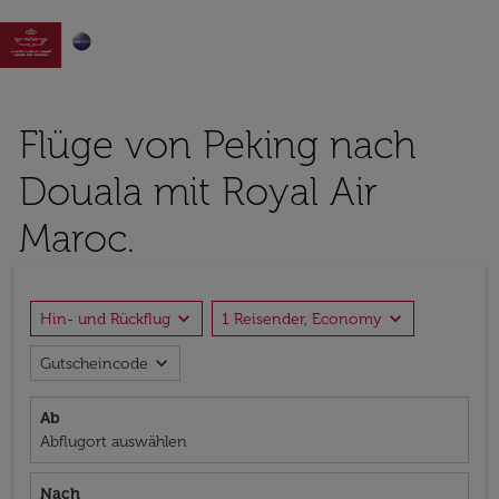

Flüge von Peking nach
Douala mit Royal Air
Maroc.
expand_more
expand_more
Hin- und Rückflug
1 Reisender, Economy
expand_more
Gutscheincode
Ab
Abflugort auswählen
Nach