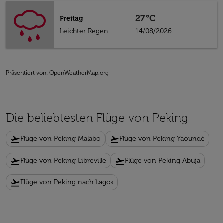
27°C
Freitag
Leichter Regen
14/08/2026
Präsentiert von
: OpenWeatherMap.org
Die beliebtesten Flüge von Peking
flight_takeoff
flight_takeoff
Flüge von Peking Malabo
Flüge von Peking Yaoundé
flight_takeoff
flight_takeoff
Flüge von Peking Libreville
Flüge von Peking Abuja
flight_takeoff
Flüge von Peking nach Lagos