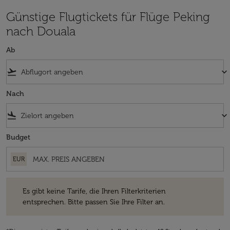
Günstige Flugtickets für Flüge Peking
nach Douala
Ab
flight_takeoff
keyboard_arrow_down
Nach
flight_land
keyboard_arrow_down
Budget
EUR
Es gibt keine Tarife, die Ihren Filterkriterien entsprechen. Bitte passe
Es gibt keine Tarife, die Ihren Filterkriterien
entsprechen. Bitte passen Sie Ihre Filter an.