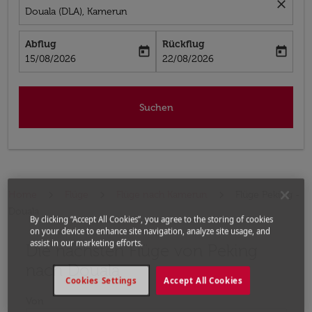
close
Douala (DLA), Kamerun
Abflug
Rückflug
today
today
fc-booking-departure-date-aria-label
fc-booking-return-date-aria-label
15/08/2026
22/08/2026
Suchen
Home
Flüge
Flüge nach Kamerun
Flüge Peking -
Douala
By clicking “Accept All Cookies”, you agree to the storing of cookies
on your device to enhance site navigation, analyze site usage, and
assist in our marketing efforts.
Die nächsten Flüge von Peking
Bitte ändern Sie Ihre gewünschte Route (Abflugort un
nach Douala
Cookies Settings
Accept All Cookies
Von