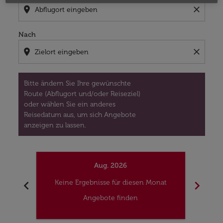
location_on
close
Nach
location_on
close
Bitte ändern Sie Ihre gewünschte
Route (Abflugort und/oder Reiseziel)
oder wählen Sie ein anderes
Reisedatum aus, um sich Angebote
anzeigen zu lassen.
Aug. 2026
chevron_left
chevron_right
Keine Ergebnisse für diesen Monat
Kei
Angebote finden