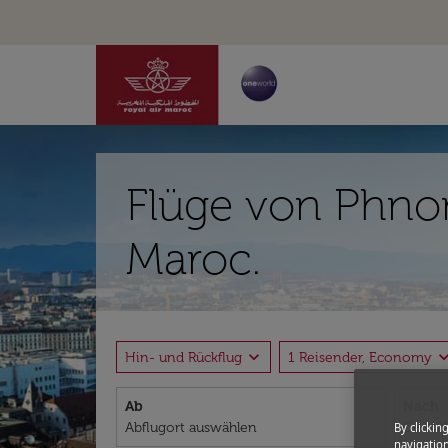
Flüge von Phno
Maroc.
expand_more
expand_
Hin- und Rückflug
1 Reisender, Economy
Ab
Nach
By clickin
navigation