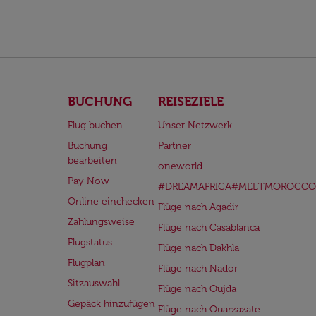
BUCHUNG
REISEZIELE
Flug buchen
Unser Netzwerk
Buchung
Partner
bearbeiten
oneworld
Pay Now
#DREAMAFRICA#MEETMOROCCO
Online einchecken
Flüge nach Agadir
Zahlungsweise
Flüge nach Casablanca
Flugstatus
Flüge nach Dakhla
Flugplan
Flüge nach Nador
Sitzauswahl
Flüge nach Oujda
Gepäck hinzufügen
Flüge nach Ouarzazate