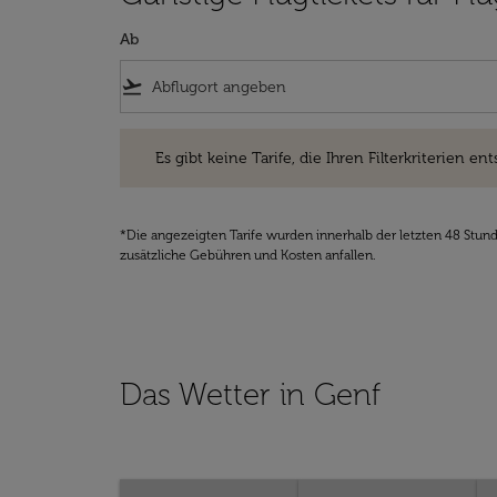
Ab
flight_takeoff
Es gibt keine Tarife, die Ihren Filterkriterien entsprec
Es gibt keine Tarife, die Ihren Filterkriterien ent
*Die angezeigten Tarife wurden innerhalb der letzten 48 Stun
zusätzliche Gebühren und Kosten anfallen.
Das Wetter in Genf