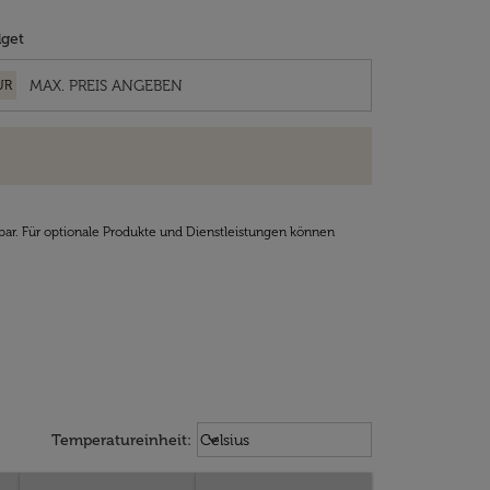
get
UR
bar. Für optionale Produkte und Dienstleistungen können
Weather unit option Celsius Select
keyboard_arrow_down
Temperatureinheit
:
Celsius