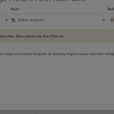
Nach
Bud
keyboard_arrow_down
flight_land
keyboard_arrow_down
E
hen. Bitte passen Sie Ihre Filter an.
sprechen. Bitte passen Sie Ihre Filter an.
den erfasst und sind zum Zeitpunkt der Buchung möglicherweise nicht mehr verfüg