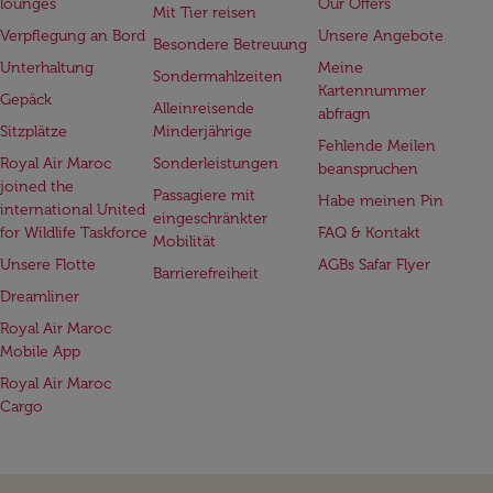
lounges
Our Offers
Mit Tier reisen
Verpflegung an Bord
Unsere Angebote
Besondere Betreuung
Unterhaltung
Meine
Sondermahlzeiten
Kartennummer
Gepäck
Alleinreisende
abfragn
Sitzplätze
Minderjährige
Fehlende Meilen
Royal Air Maroc
Sonderleistungen
beanspruchen
joined the
Passagiere mit
Habe meinen Pin
international United
eingeschränkter
for Wildlife Taskforce
FAQ & Kontakt
Mobilität
Unsere Flotte
AGBs Safar Flyer
Barrierefreiheit
Dreamliner
Royal Air Maroc
Mobile App
Royal Air Maroc
Cargo