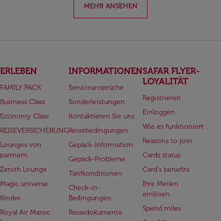
MEHR ANSEHEN
ERLEBEN
INFORMATIONEN
SAFAR FLYER-
LOYALITÄT
FAMILY PACK
Serviceansprüche
Registrieren
Business Class
Sonderleistungen
Einloggen
Economy Class
Kontaktieren Sie uns
Wie es funktioniert
REISEVERSICHERUNG
Reisebedingungen
Reasons to join
Lounges von
Gepäck-Information
partnern
Cards status
Gepäck-Probleme
Zenith Lounge
Card's benefits
Tarifkonditionen
Magic universe
Ihre Meilen
Check-in-
einlösen
Kinder
Bedingungen
Spend miles
Royal Air Maroc
Reisedokumente