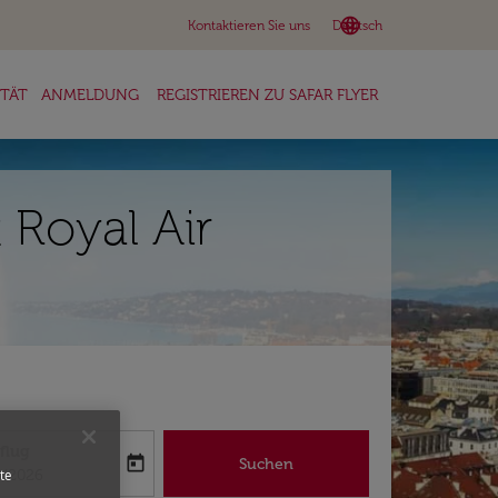
language
keyboard_arrow_down
Kontaktieren Sie uns
Deutsch
ITÄT
ANMELDUNG
REGISTRIEREN ZU SAFAR FLYER
Royal Air
flug
today
Suchen
abel
oking-return-date-aria-label
8/2026
te