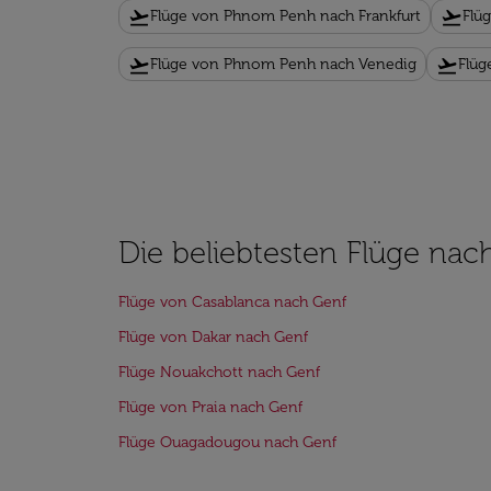
flight_takeoff
flight_takeoff
Flüge von Phnom Penh nach Frankfurt
Flü
flight_takeoff
flight_takeoff
Flüge von Phnom Penh nach Venedig
Flüg
Die beliebtesten Flüge nac
Flüge von Casablanca nach Genf
Flüge von Dakar nach Genf
Flüge Nouakchott nach Genf
Flüge von Praia nach Genf
Flüge Ouagadougou nach Genf