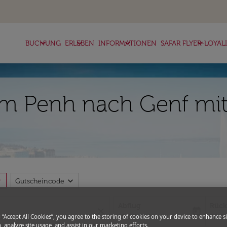
keyboard_arrow_down
keyboard_arrow_down
keyboard_arrow_down
keyboard_arrow_down
BUCHUNG
ERLEBEN
INFORMATIONEN
SAFAR FLYER-LOYAL
m Penh nach Genf mit 
more
expand_more
Gutscheincode
Abflug
Rück
close
today
fc-booking-departure-date-aria-l
fc-bo
16/08/2026
23/0
g “Accept All Cookies”, you agree to the storing of cookies on your device to enhance si
, analyze site usage, and assist in our marketing efforts.