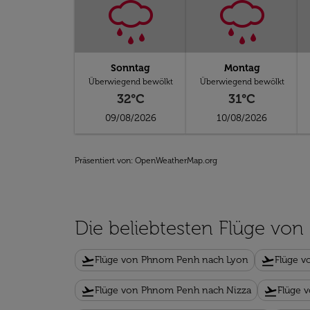
Sonntag
Montag
Überwiegend bewölkt
Überwiegend bewölkt
32°C
31°C
09/08/2026
10/08/2026
Präsentiert von
: OpenWeatherMap.org
Die beliebtesten Flüge v
flight_takeoff
flight_takeoff
Flüge von Phnom Penh nach Lyon
Flüge v
flight_takeoff
flight_takeoff
Flüge von Phnom Penh nach Nizza
Flüge 