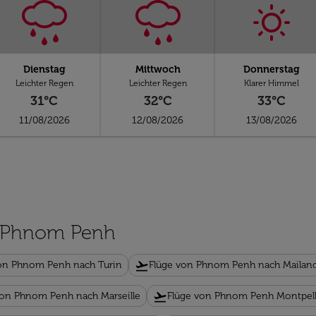
Dienstag
Mittwoch
Donnerstag
Leichter Regen
Leichter Regen
Klarer Himmel
31°C
32°C
33°C
11/08/2026
12/08/2026
13/08/2026
on Phnom Penh
flight_takeoff
on Phnom Penh nach Turin
Flüge von Phnom Penh nach Mailan
flight_takeoff
von Phnom Penh nach Marseille
Flüge von Phnom Penh Montpell