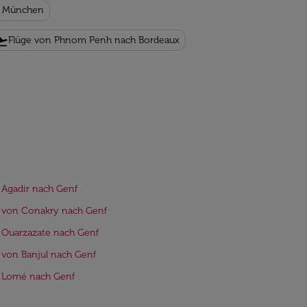
h München
t_takeoff
Flüge von Phnom Penh nach Bordeaux
 Agadir nach Genf
 von Conakry nach Genf
 Ouarzazate nach Genf
 von Banjul nach Genf
e Lomé nach Genf