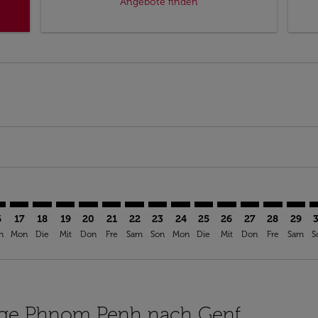
Angebote finden
aimer. Angebote finden
isclaimer. Angebote finden
rs-disclaimer. Angebote finden
offers-disclaimer. Angebote finden
iew-offers-disclaimer. Angebote finden
mp-view-offers-disclaimer. Angebote finden
A: cmp-view-offers-disclaimer. Angebote finden
H–GVA: cmp-view-offers-disclaimer. Angebote finden
PNH–GVA: cmp-view-offers-disclaimer. Angebote finden
PNH–GVA: cmp-view-offers-disclaimer. Angebote find
PNH–GVA: cmp-view-offers-disclaimer. Angebote 
PNH–GVA: cmp-view-offers-disclaimer. Angeb
PNH–GVA: cmp-view-offers-disclaimer. 
PNH–GVA: cmp-view-offers-disclaim
PNH–GVA: cmp-view-offers-disc
PNH–GVA: cmp-view-offers-
PNH–GVA: cmp-view-off
PNH–GVA: cmp-view
PNH–GVA: cmp-
PNH–GVA: 
PNH–G
P
6
17
18
19
20
21
22
23
24
25
26
27
28
29
n
Mon
Die
Mit
Don
Fre
Sam
Son
Mon
Die
Mit
Don
Fre
Sam
S
Flüge Phnom Penh nach Genf