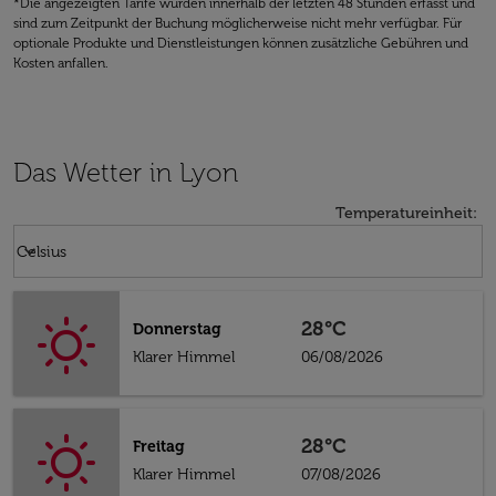
*Die angezeigten Tarife wurden innerhalb der letzten 48 Stunden erfasst und
sind zum Zeitpunkt der Buchung möglicherweise nicht mehr verfügbar. Für
optionale Produkte und Dienstleistungen können zusätzliche Gebühren und
Kosten anfallen.
Das Wetter in Lyon
Temperatureinheit
:
Weather unit option Celsius Selected
keyboard_arrow_down
Celsius
28°C
Donnerstag
Klarer Himmel
06/08/2026
28°C
Freitag
Klarer Himmel
07/08/2026