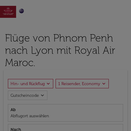

Flüge von Phnom Penh
nach Lyon mit Royal Air
Maroc.
expand_more
expand_more
Hin- und Rückflug
1 Reisender, Economy
expand_more
Gutscheincode
Ab
Abflugort auswählen
Nach