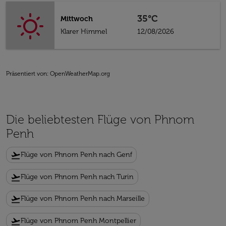
35°C
Mittwoch
Klarer Himmel
12/08/2026
Präsentiert von
: OpenWeatherMap.org
Die beliebtesten Flüge von Phnom
Penh
flight_takeoff
Flüge von Phnom Penh nach Genf
flight_takeoff
Flüge von Phnom Penh nach Turin
flight_takeoff
Flüge von Phnom Penh nach Marseille
flight_takeoff
Flüge von Phnom Penh Montpellier