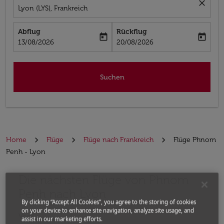
close
Lyon (LYS), Frankreich
Abflug
Rückflug
today
today
fc-booking-departure-date-aria-label
fc-booking-return-date-aria-label
13/08/2026
20/08/2026
Suchen
Home
Flüge
Flüge nach Frankreich
Flüge Phnom
Penh - Lyon
Die nächsten Flüge von Phnom
Bitte ändern Sie Ihre gewünschte Route (Abflugort un
Penh nach Lyon
By clicking “Accept All Cookies”, you agree to the storing of cookies
on your device to enhance site navigation, analyze site usage, and
Von
assist in our marketing efforts.