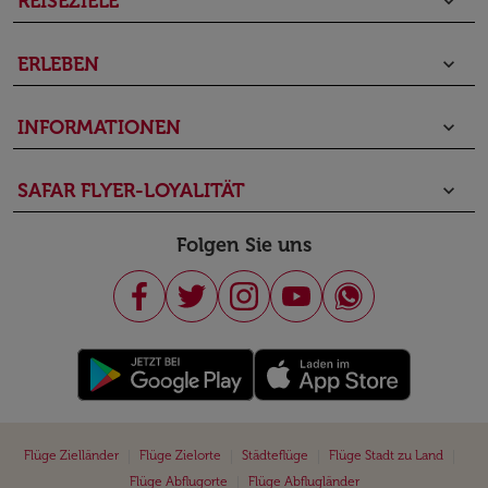
REISEZIELE
keyboard_arrow_down
ERLEBEN
keyboard_arrow_down
INFORMATIONEN
keyboard_arrow_down
SAFAR FLYER-LOYALITÄT
keyboard_arrow_down
Folgen Sie uns
|
|
|
|
Flüge Zielländer
Flüge Zielorte
Städteflüge
Flüge Stadt zu Land
|
Flüge Abflugorte
Flüge Abflugländer