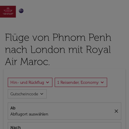

Flüge von Phnom Penh
nach London mit Royal
Air Maroc.
expand_more
expand_more
Hin- und Rückflug
1 Reisender, Economy
expand_more
Gutscheincode
Ab
close
Abflugort auswählen
Nach