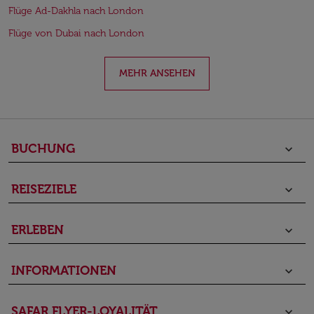
Flüge Ad-Dakhla nach London
Flüge von Dubai nach London
MEHR ANSEHEN
BUCHUNG
keyboard_arrow_down
REISEZIELE
keyboard_arrow_down
ERLEBEN
keyboard_arrow_down
INFORMATIONEN
keyboard_arrow_down
SAFAR FLYER-LOYALITÄT
keyboard_arrow_down