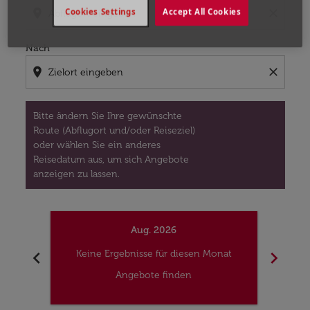
location_on
close
Cookies Settings
Accept All Cookies
Nach
location_on
close
Bitte ändern Sie Ihre gewünschte
Route (Abflugort und/oder Reiseziel)
oder wählen Sie ein anderes
Reisedatum aus, um sich Angebote
anzeigen zu lassen.
Aug. 2026
chevron_left
chevron_right
Keine Ergebnisse für diesen Monat
Kei
Angebote finden