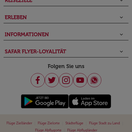
REISEZIELE
keyboard_arrow_down
ERLEBEN
keyboard_arrow_down
INFORMATIONEN
keyboard_arrow_down
SAFAR FLYER-LOYALITÄT
keyboard_arrow_down
Folgen Sie uns
|
|
|
|
Flüge Zielländer
Flüge Zielorte
Städteflüge
Flüge Stadt zu Land
|
Flüge Abflugorte
Flüge Abflugländer