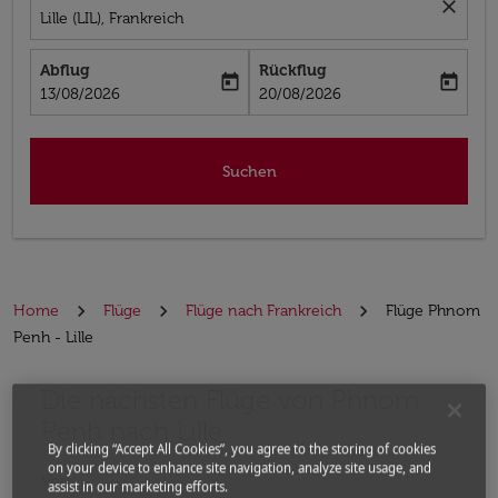
close
Lille (LIL), Frankreich
Abflug
Rückflug
today
today
fc-booking-departure-date-aria-label
fc-booking-return-date-aria-label
13/08/2026
20/08/2026
Suchen
Home
Flüge
Flüge nach Frankreich
Flüge Phnom
Penh - Lille
Die nächsten Flüge von Phnom
Bitte ändern Sie Ihre gewünschte Route (Abflugort un
Penh nach Lille
By clicking “Accept All Cookies”, you agree to the storing of cookies
on your device to enhance site navigation, analyze site usage, and
Von
assist in our marketing efforts.