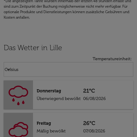
*Die angezeigten Tarife wurden innerhalb der letzten 48 Stunden erfasst und
sind zum Zeitpunkt der Buchung möglicherweise nicht mehr verfügbar. Für
optionale Produkte und Dienstleistungen können zusätzliche Gebühren und
Kosten anfallen.
Das Wetter in Lille
Temperatureinheit
:
Weather unit option Celsius Selected
keyboard_arrow_down
Celsius
21°C
Donnerstag
Überwiegend bewölkt
06/08/2026
26°C
Freitag
Mäßig bewölkt
07/08/2026