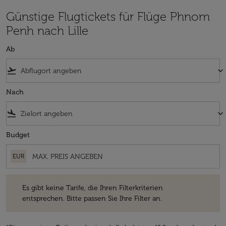
Günstige Flugtickets für Flüge Phnom
Penh nach Lille
Ab
flight_takeoff
keyboard_arrow_down
Nach
flight_land
keyboard_arrow_down
Budget
EUR
Es gibt keine Tarife, die Ihren Filterkriterien entsprechen. Bitte passe
Es gibt keine Tarife, die Ihren Filterkriterien
entsprechen. Bitte passen Sie Ihre Filter an.