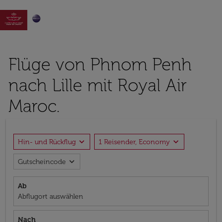

Flüge von Phnom Penh
nach Lille mit Royal Air
Maroc.
expand_more
expand_more
Hin- und Rückflug
1 Reisender, Economy
expand_more
Gutscheincode
Ab
Abflugort auswählen
Nach