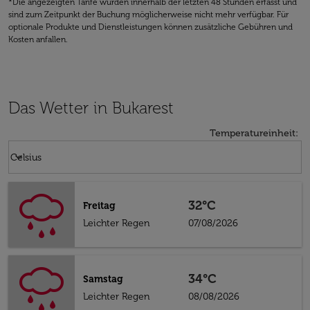
*Die angezeigten Tarife wurden innerhalb der letzten 48 Stunden erfasst und
sind zum Zeitpunkt der Buchung möglicherweise nicht mehr verfügbar. Für
optionale Produkte und Dienstleistungen können zusätzliche Gebühren und
Kosten anfallen.
Das Wetter in Bukarest
Temperatureinheit
:
Weather unit option Celsius Selected
keyboard_arrow_down
Celsius
32°C
Freitag
Leichter Regen
07/08/2026
34°C
Samstag
Leichter Regen
08/08/2026