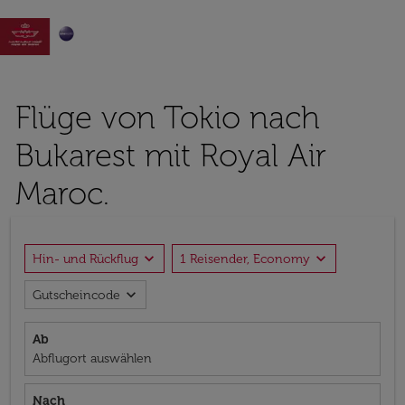

Flüge von Tokio nach
Bukarest mit Royal Air
Maroc.
expand_more
expand_more
Hin- und Rückflug
1 Reisender, Economy
expand_more
Gutscheincode
Ab
Abflugort auswählen
Nach