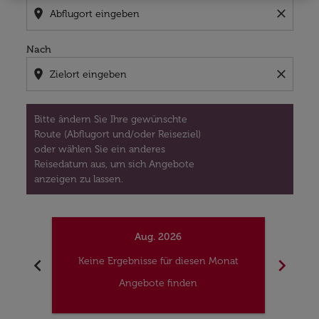
location_on
close
Nach
location_on
close
Bitte ändern Sie Ihre gewünschte
Route (Abflugort und/oder Reiseziel)
oder wählen Sie ein anderes
Reisedatum aus, um sich Angebote
anzeigen zu lassen.
Aug. 2026
chevron_left
chevron_right
Keine Ergebnisse für diesen Monat
Kei
Angebote finden