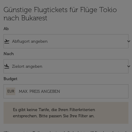
Günstige Flugtickets für Flüge Tokio
nach Bukarest
Ab
flight_takeoff
keyboard_arrow_down
Nach
flight_land
keyboard_arrow_down
Budget
EUR
Es gibt keine Tarife, die Ihren Filterkriterien entsprechen. Bitte passe
Es gibt keine Tarife, die Ihren Filterkriterien
entsprechen. Bitte passen Sie Ihre Filter an.