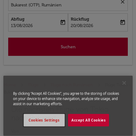
close
Bukarest (OTP), Rumänien
Abflug
Rückflug
today
today
fc-booking-departure-date-aria-label
fc-booking-return-date-aria-label
13/08/2026
20/08/2026
Suchen
Home
Flüge
Flüge nach Rumänien
Flüge Tokio -
Bukarest
By clicking “Accept All Cookies”, you agree to the storing of cookies
on your device to enhance site navigation, analyze site usage, and
assist in our marketing efforts.
Die nächsten Flüge von Tokio
Bitte ändern Sie Ihre gewünschte Route (Abflugort un
nach Bukarest
Cookies Settings
Accept All Cookies
Von