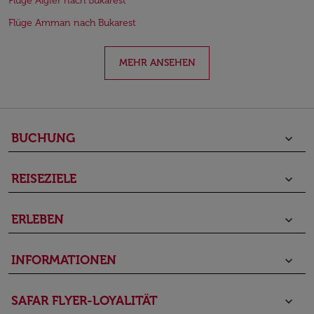
Flüge Algier nach Bukarest
Flüge Amman nach Bukarest
MEHR ANSEHEN
BUCHUNG
keyboard_arrow_down
REISEZIELE
keyboard_arrow_down
ERLEBEN
keyboard_arrow_down
INFORMATIONEN
keyboard_arrow_down
SAFAR FLYER-LOYALITÄT
keyboard_arrow_down