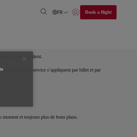
FR
Book a flight
Se connecter | S’inscrire)
ervice rendu au client.
te
ce. Les frais de service s’appliquent par billet et par
u moment et toujours plus de bons plans.