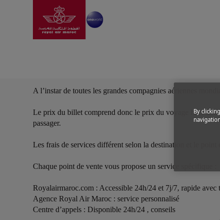
Aller à la page accue
Saut au contenu principal
FRAIS DE SERVICE
A l’instar de toutes les grandes compagnies aériennes mondial
By clickin
Le prix du billet comprend donc le prix du voyage hors taxe au
navigation
passager.
Les frais de services différent selon la destination et le point
Chaque point de vente vous propose un service spécifique :
Royalairmaroc.com : Accessible 24h/24 et 7j/7, rapide avec 
Agence Royal Air Maroc : service personnalisé
Centre d’appels : Disponible 24h/24 , conseils