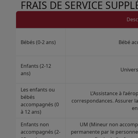
FRAIS DE SERVICE SUPP
Open in a new window
Desc
Bébés (0-2 ans)
Bébé a
Enfants (2-12
Univer
ans)
Les enfants ou
L’Assistance à l’aérop
bébés
correspondances. Assurer la 
accompagnés (0
en
à 12 ans)
Enfants non
UM (Mineur non accompag
accompagnés (2-
permanente par le personnel 