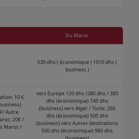
Du Maroc
530 dhs ( économique ) 1010 dhs (
business )
vers Europe 120 dhs /280 dhs / 380
tion: 10 €
dhs (économique) 740 dhs
business)
(business) vers Alger / Tunis: 260
F/ Autre
dhs (économique) 500 dhs
roc: 20€ /
(business) vers Autres destinations
rs Maroc /
500 dhs (économique) 980 dhs
(business)