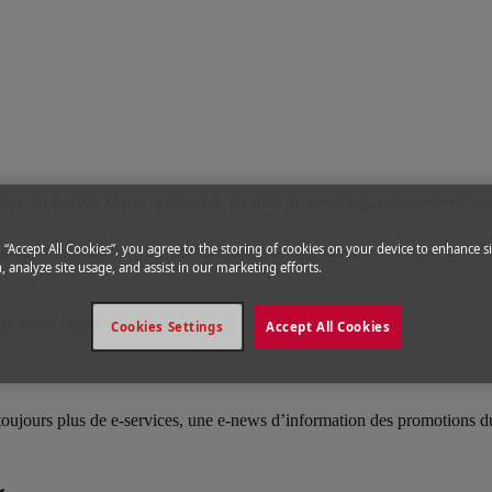
il
es, Royal Air Maroc a introduit les frais de service qui rémunèrent le s
g “Accept All Cookies”, you agree to the storing of cookies on your device to enhance si
quel s’ajoute les taxes et redevances aéroportuaires et les frais de servi
, analyze site usage, and assist in our marketing efforts.
 de vente choisi.
Cookies Settings
Accept All Cookies
toujours plus de e-services, une e-news d’information des promotions d