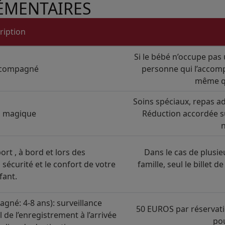
LÉMENTAIRES
ription
Si le bébé n’occupe pas u
ccompagné
personne qui l’accompa
même qu
Soins spéciaux, repas ad
s magique
Réduction accordée sur
n
ort , à bord et lors des
Dans le cas de plusi
sécurité et le confort de votre
famille, seul le billet 
fant.
né: 4-8 ans): surveillance
50 EUROS par réservati
de l’enregistrement à l’arrivée
pou