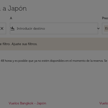
n a Japón
A
Pre
close
flight_land
keyboard_arrow_down
E
. Ajuste sus filtros.
iltro. Ajuste sus filtros.
s 48 horas y es posible que ya no estén disponibles en el momento de la reserva. Se 
Vuelos Bangkok - Japón
Vuelo