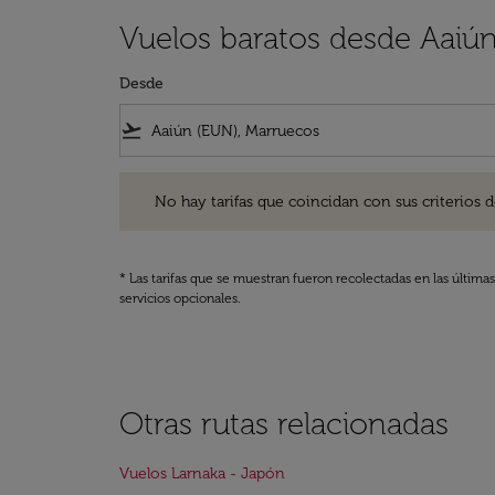
Vuelos baratos desde Aaiú
Desde
flight_takeoff
No hay tarifas que coincidan con sus criterios de filtro
No hay tarifas que coincidan con sus criterios de f
* Las tarifas que se muestran fueron recolectadas en las última
servicios opcionales.
Otras rutas relacionadas
Vuelos Larnaka - Japón