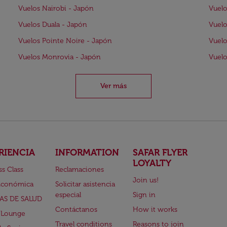
Vuelos Nairobi - Japón
Vuelo
Vuelos Duala - Japón
Vuelo
Vuelos Pointe Noire - Japón
Vuelo
Vuelos Monrovia - Japón
Vuelo
Ver más
RIENCIA
INFORMATION
SAFAR FLYER
LOYALTY
ss Class
Reclamaciones
Join us!
Económica
Solicitar asistencia
especial
Sign in
AS DE SALUD
Contáctanos
How it works
 Lounge
Travel conditions
Reasons to join