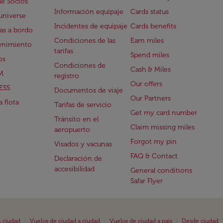
de Socios
Información equipaje
Cards status
universe
Incidentes de equipaje
Cards benefits
s a bordo
Condiciones de las
Earn miles
enimiento
tarifas
Spend miles
os
Condiciones de
Cash & Miles
M
registro
Our offers
ESS
Documentos de viaje
Our Partners
 flota
Tarifas de servicio
Get my card number
Tránsito en el
Claim missing miles
aeropuerto
Forgot my pin
Visados y vacunas
FAQ & Contact
Declaración de
accesibilidad
General conditions
Safar Flyer
|
|
|
 ciudad
Vuelos de ciudad a ciudad
Vuelos de ciudad a país
Desde ciudad