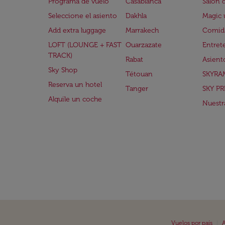
Programa de vuelo
Casablanca
Salón 
Seleccione el asiento
Dakhla
Magic 
Add extra luggage
Marrakech
Comida
LOFT (LOUNGE + FAST
Ouarzazate
Entret
TRACK)
Rabat
Asient
Sky Shop
Tétouan
SKYRA
Reserva un hotel
Tanger
SKY PR
Alquile un coche
Nuestra
|
Vuelos por país
A