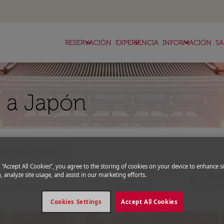
keyboard_arrow_down
keyboard_arrow_down
keyboard_arrow_down
RESERVACIÓN
EXPERIENCIA
INFORMACIÓN
SA
n a Japón
expand_more
ódigo promocional
g “Accept All Cookies”, you agree to the storing of cookies on your device to enhance si
, analyze site usage, and assist in our marketing efforts.
Ida
Vuel
today
fc-booking-departure-date-aria-l
fc-bo
15/08/2026
22/0
Cookies Settings
Accept All Cookies