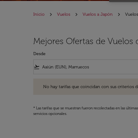
Inicio
Vuelos
Vuelos a Japón
Vuelos
Mejores Ofertas de Vuelos
Desde
flight_takeoff
No hay tarifas que coincidan con sus criterios de filtro
No hay tarifas que coincidan con sus criterios de f
* Las tarifas que se muestran fueron recolectadas en las última
servicios opcionales.