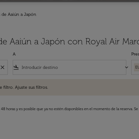
 de Aaiún a Japón
 de Aaiún a Japón con Royal Air Mar
A
Pre
close
flight_land
keyboard_arrow_down
E
. Ajuste sus filtros.
iltro. Ajuste sus filtros.
s 48 horas y es posible que ya no estén disponibles en el momento de la reserva. Se 