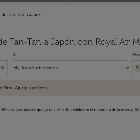
 de Tan-Tan a Japón
 de Tan-Tan a Japón con Royal Air 
A
Pre
close
flight_land
keyboard_arrow_down
E
. Ajuste sus filtros.
iltro. Ajuste sus filtros.
s 48 horas y es posible que ya no estén disponibles en el momento de la reserva. Se 