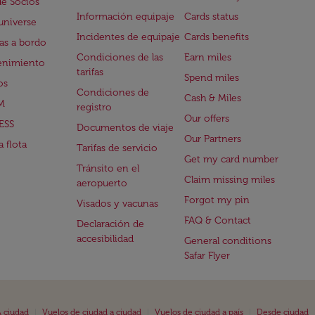
de Socios
Información equipaje
Cards status
universe
Incidentes de equipaje
Cards benefits
s a bordo
Condiciones de las
Earn miles
enimiento
tarifas
Spend miles
os
Condiciones de
Cash & Miles
M
registro
Our offers
ESS
Documentos de viaje
Our Partners
 flota
Tarifas de servicio
Get my card number
Tránsito en el
Claim missing miles
aeropuerto
Forgot my pin
Visados y vacunas
FAQ & Contact
Declaración de
accesibilidad
General conditions
Safar Flyer
|
|
|
 ciudad
Vuelos de ciudad a ciudad
Vuelos de ciudad a país
Desde ciudad