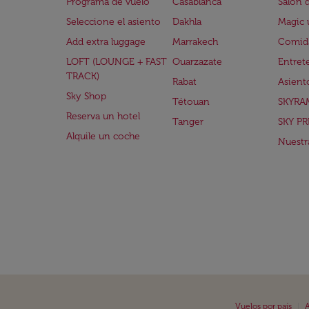
Programa de vuelo
Casablanca
Salón 
Seleccione el asiento
Dakhla
Magic 
Add extra luggage
Marrakech
Comida
LOFT (LOUNGE + FAST
Ouarzazate
Entret
TRACK)
Rabat
Asient
Sky Shop
Tétouan
SKYRA
Reserva un hotel
Tanger
SKY PR
Alquile un coche
Nuestra
|
Vuelos por país
A