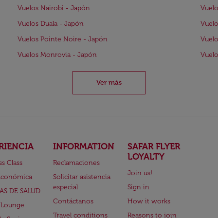
Vuelos Nairobi - Japón
Vuelo
Vuelos Duala - Japón
Vuelo
Vuelos Pointe Noire - Japón
Vuelo
Vuelos Monrovia - Japón
Vuelo
Ver más
RIENCIA
INFORMATION
SAFAR FLYER
LOYALTY
ss Class
Reclamaciones
Join us!
Económica
Solicitar asistencia
especial
Sign in
AS DE SALUD
Contáctanos
How it works
 Lounge
Travel conditions
Reasons to join