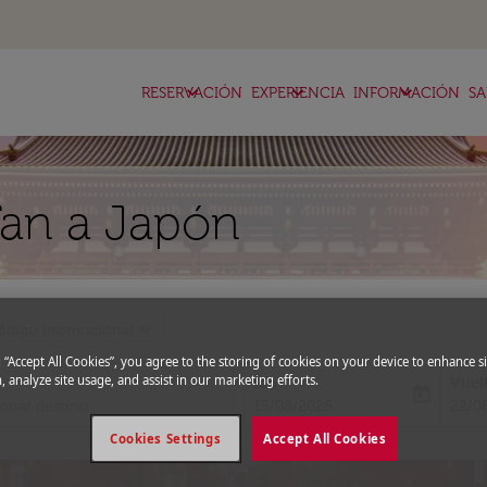
keyboard_arrow_down
keyboard_arrow_down
keyboard_arrow_down
RESERVACIÓN
EXPERIENCIA
INFORMACIÓN
SA
Tan a Japón
expand_more
ódigo promocional
g “Accept All Cookies”, you agree to the storing of cookies on your device to enhance si
, analyze site usage, and assist in our marketing efforts.
Ida
Vuel
today
fc-booking-departure-date-aria-l
fc-bo
15/08/2026
22/0
Cookies Settings
Accept All Cookies