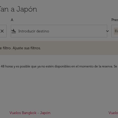
Tan a Japón
A
Pre
close
flight_land
keyboard_arrow_down
E
. Ajuste sus filtros.
iltro. Ajuste sus filtros.
s 48 horas y es posible que ya no estén disponibles en el momento de la reserva. Se 
Vuelos Bangkok - Japón
Vuelo