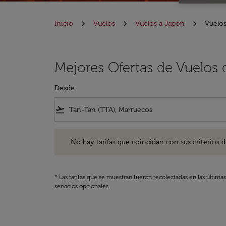
Inicio
Vuelos
Vuelos a Japón
Vuelos
Mejores Ofertas de Vuelos
Desde
flight_takeoff
No hay tarifas que coincidan con sus criterios de filtro
No hay tarifas que coincidan con sus criterios de f
* Las tarifas que se muestran fueron recolectadas en las última
servicios opcionales.