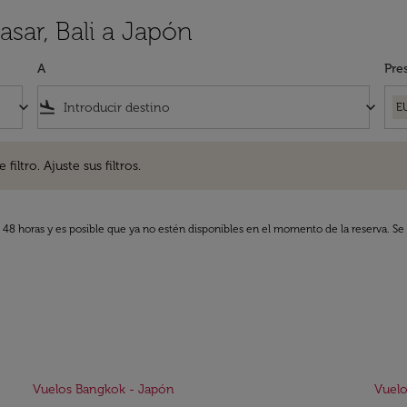
sar, Bali a Japón
A
Pre
keyboard_arrow_down
flight_land
keyboard_arrow_down
E
. Ajuste sus filtros.
iltro. Ajuste sus filtros.
s 48 horas y es posible que ya no estén disponibles en el momento de la reserva. Se 
Vuelos Bangkok - Japón
Vuelo