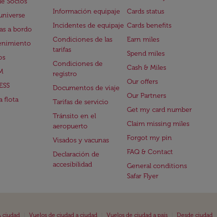
de Socios
Información equipaje
Cards status
universe
Incidentes de equipaje
Cards benefits
s a bordo
Condiciones de las
Earn miles
enimiento
tarifas
Spend miles
os
Condiciones de
Cash & Miles
M
registro
Our offers
ESS
Documentos de viaje
Our Partners
 flota
Tarifas de servicio
Get my card number
Tránsito en el
Claim missing miles
aeropuerto
Forgot my pin
Visados y vacunas
FAQ & Contact
Declaración de
accesibilidad
General conditions
Safar Flyer
|
|
|
 ciudad
Vuelos de ciudad a ciudad
Vuelos de ciudad a país
Desde ciudad