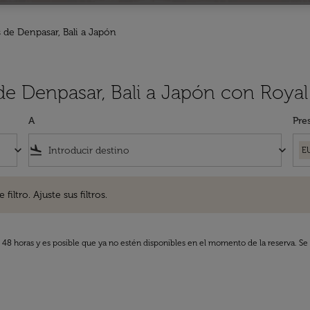
 de Denpasar, Bali a Japón
de Denpasar, Bali a Japón con Royal
A
Pre
keyboard_arrow_down
flight_land
keyboard_arrow_down
E
. Ajuste sus filtros.
iltro. Ajuste sus filtros.
s 48 horas y es posible que ya no estén disponibles en el momento de la reserva. Se 