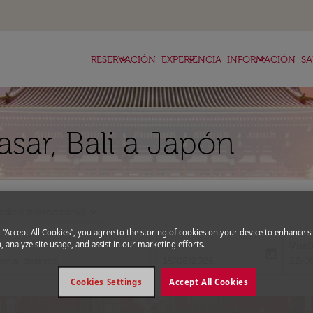
keyboard_arrow_down
keyboard_arrow_down
keyboard_arrow_down
RESERVACIÓN
EXPERIENCIA
INFORMACIÓN
SA
sar, Bali a Japón
expand_more
ódigo promocional
g “Accept All Cookies”, you agree to the storing of cookies on your device to enhance si
, analyze site usage, and assist in our marketing efforts.
Ida
Vuel
today
fc-booking-departure-date-aria-l
fc-bo
15/08/2026
22/0
Cookies Settings
Accept All Cookies