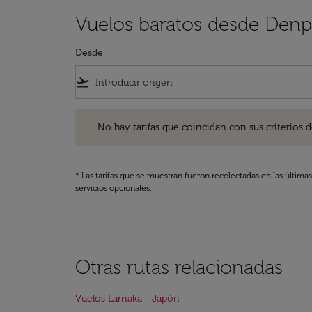
Vuelos baratos desde Denpa
Desde
flight_takeoff
No hay tarifas que coincidan con sus criterios de filtro
No hay tarifas que coincidan con sus criterios de f
* Las tarifas que se muestran fueron recolectadas en las última
servicios opcionales.
Otras rutas relacionadas
Vuelos Larnaka - Japón