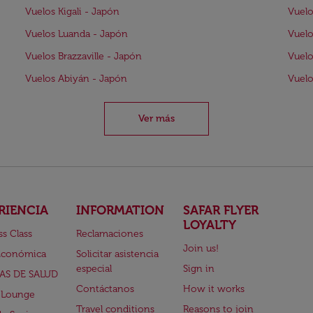
Vuelos Kigali - Japón
Vuelo
Vuelos Luanda - Japón
Vuelo
Vuelos Brazzaville - Japón
Vuelo
Vuelos Abiyán - Japón
Vuelo
Ver más
RIENCIA
INFORMATION
SAFAR FLYER
LOYALTY
ss Class
Reclamaciones
Join us!
Económica
Solicitar asistencia
especial
Sign in
AS DE SALUD
Contáctanos
How it works
 Lounge
Travel conditions
Reasons to join