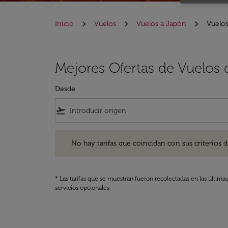
Inicio
Vuelos
Vuelos a Japón
Vuelos
Mejores Ofertas de Vuelos 
Desde
flight_takeoff
No hay tarifas que coincidan con sus criterios de filtro
No hay tarifas que coincidan con sus criterios de f
* Las tarifas que se muestran fueron recolectadas en las última
servicios opcionales.