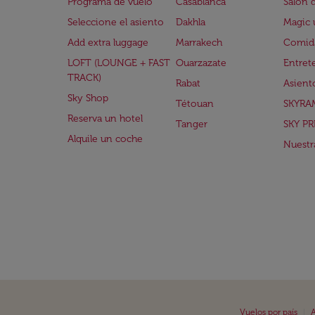
Programa de vuelo
Casablanca
Salón 
Seleccione el asiento
Dakhla
Magic 
Add extra luggage
Marrakech
Comida
LOFT (LOUNGE + FAST
Ouarzazate
Entret
TRACK)
Rabat
Asient
Sky Shop
Tétouan
SKYRA
Reserva un hotel
Tanger
SKY PR
Alquile un coche
Nuestra
|
Vuelos por país
A