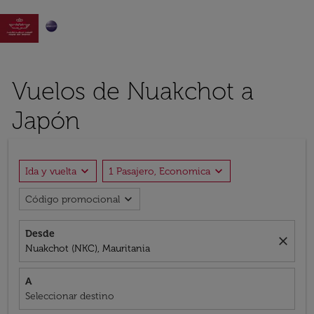

Vuelos de Nuakchot a
Japón
expand_more
expand_more
Ida y vuelta
1 Pasajero, Economica
expand_more
Código promocional
Desde
close
Nuakchot (NKC), Mauritania
A
Seleccionar destino