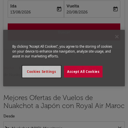
Ida
Vuelta
today
today
fc-booking-departure-date-aria-label
fc-booking-return-date-aria-label
13/08/2026
20/08/2026
Buscar
By clicking “Accept All Cookies”, you agree to the storing of cookies
on your device to enhance site navigation, analyze site usage, and
assist in our marketing efforts.
Inicio
Vuelos
Vuelos a Japón
Vuelos
Cookies Settings
Accept All Cookies
de Nuakchot a Japón
Mejores Ofertas de Vuelos de
Nuakchot a Japón con Royal Air Maroc
Desde