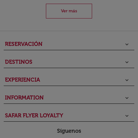
Ver más
RESERVACIÓN
keyboard_arrow_down
DESTINOS
keyboard_arrow_down
EXPERIENCIA
keyboard_arrow_down
INFORMATION
keyboard_arrow_down
SAFAR FLYER LOYALTY
keyboard_arrow_down
Síguenos