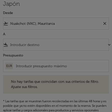
Japón
Desde
flight_takeoff
close
A
flight_land
keyboard_arrow_down
Presupuesto
EUR
No hay tarifas que coincidan con sus criterios de filtro. Ajuste sus fil
No hay tarifas que coincidan con sus criterios de filtro.
Ajuste sus filtros.
* Las tarifas que se muestran fueron recolectadas en las últimas 48 horas y es
posible que ya no estén disponibles en el momento de la reserva. Se pueden
aplicar tarifas y cargos adicionales para productos y servicios opcionales.