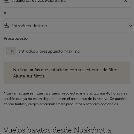
flight_takeoff
close
A
flight_land
keyboard_arrow_down
Presupuesto
EUR
No hay tarifas que coincidan con sus criterios de filtro. Ajuste sus fil
No hay tarifas que coincidan con sus criterios de filtro.
Ajuste sus filtros.
* Las tarifas que se muestran fueron recolectadas en las últimas 48 horas y es
posible que ya no estén disponibles en el momento de la reserva. Se pueden
aplicar tarifas y cargos adicionales para productos y servicios opcionales.
Vuelos baratos desde Nuakchot a