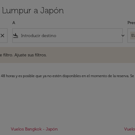
a Lumpur a Japón
A
Pre
close
flight_land
keyboard_arrow_down
E
. Ajuste sus filtros.
iltro. Ajuste sus filtros.
s 48 horas y es posible que ya no estén disponibles en el momento de la reserva. Se 
Vuelos Bangkok - Japón
Vuelo