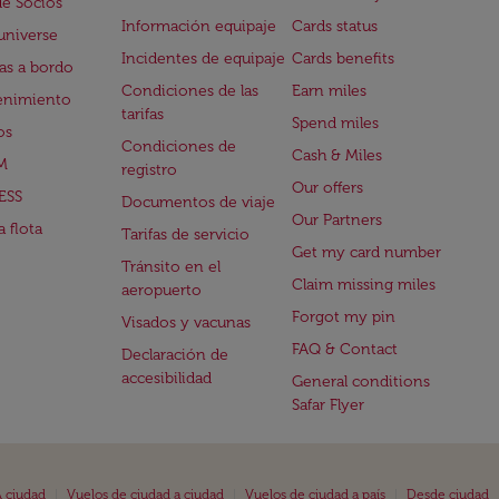
de Socios
Información equipaje
Cards status
universe
Incidentes de equipaje
Cards benefits
s a bordo
Condiciones de las
Earn miles
enimiento
tarifas
Spend miles
os
Condiciones de
Cash & Miles
M
registro
Our offers
ESS
Documentos de viaje
Our Partners
 flota
Tarifas de servicio
Get my card number
Tránsito en el
Claim missing miles
aeropuerto
Forgot my pin
Visados y vacunas
FAQ & Contact
Declaración de
accesibilidad
General conditions
Safar Flyer
|
|
|
 ciudad
Vuelos de ciudad a ciudad
Vuelos de ciudad a país
Desde ciudad