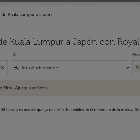
 de Kuala Lumpur a Japón
 de Kuala Lumpur a Japón con Royal
A
Pre
close
flight_land
keyboard_arrow_down
E
. Ajuste sus filtros.
iltro. Ajuste sus filtros.
s 48 horas y es posible que ya no estén disponibles en el momento de la reserva. Se 