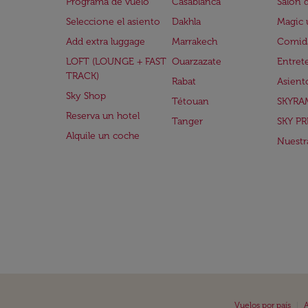
Programa de vuelo
Casablanca
Salón 
Seleccione el asiento
Dakhla
Magic 
Add extra luggage
Marrakech
Comida
LOFT (LOUNGE + FAST
Ouarzazate
Entret
TRACK)
Rabat
Asient
Sky Shop
Tétouan
SKYRA
Reserva un hotel
Tanger
SKY PR
Alquile un coche
Nuestra
|
Vuelos por país
A