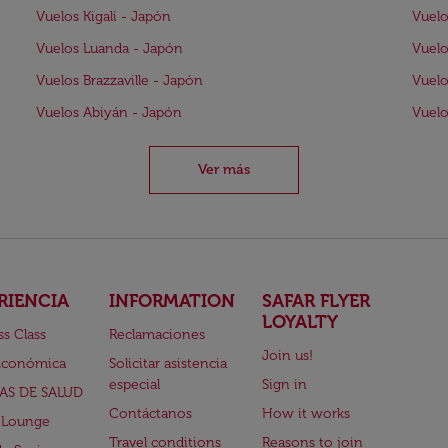
Vuelos Kigali - Japón
Vuelo
Vuelos Luanda - Japón
Vuelo
Vuelos Brazzaville - Japón
Vuelo
Vuelos Abiyán - Japón
Vuelo
Ver más
RIENCIA
INFORMATION
SAFAR FLYER
LOYALTY
ss Class
Reclamaciones
Join us!
Económica
Solicitar asistencia
especial
Sign in
AS DE SALUD
Contáctanos
How it works
 Lounge
Travel conditions
Reasons to join