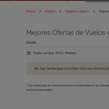
Inicio
Vuelos
Vuelos a Japón
Vuelos
Mejores Ofertas de Vuelos
Desde
flight_takeoff
No hay tarifas que coincidan con sus criterios de filtro
No hay tarifas que coincidan con sus criterios de f
* Las tarifas que se muestran fueron recolectadas en las última
servicios opcionales.