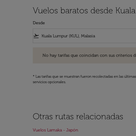
Vuelos baratos desde Kual
Desde
flight_takeoff
No hay tarifas que coincidan con sus criterios de filtro
No hay tarifas que coincidan con sus criterios de f
* Las tarifas que se muestran fueron recolectadas en las última
servicios opcionales.
Otras rutas relacionadas
Vuelos Larnaka - Japón