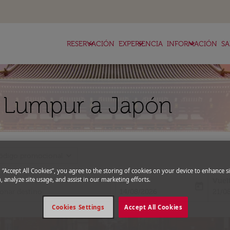
keyboard_arrow_down
keyboard_arrow_down
keyboard_arrow_down
RESERVACIÓN
EXPERIENCIA
INFORMACIÓN
SA
a Lumpur a Japón
expand_more
ódigo promocional
g “Accept All Cookies”, you agree to the storing of cookies on your device to enhance si
, analyze site usage, and assist in our marketing efforts.
Ida
Vuel
today
fc-booking-departure-date-aria-l
fc-bo
14/08/2026
21/0
Cookies Settings
Accept All Cookies